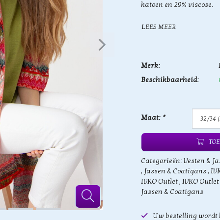
katoen en 29% viscose.
LEES MEER
Merk:
Beschikbaarheid:
Maat:
*
TOE
Categorieën:
Vesten & Ja
,
Jassen & Coatigans
,
IV
IVKO Outlet
,
IVKO Outlet
Jassen & Coatigans
Uw bestelling wordt