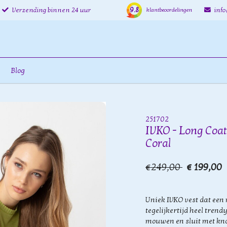
9.8
Verzending binnen 24 uur
inf
klantbeoordelingen
Blog
251702
IVKO - Long Coat
Coral
€249,00
€ 199,00
Uniek IVKO vest dat een 
tegelijkertijd heel trend
mouwen en sluit met kno