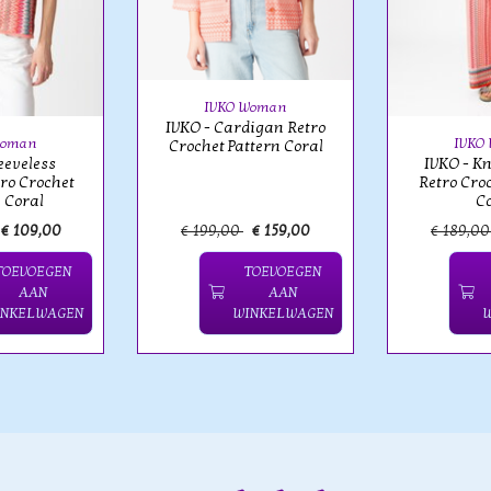
IVKO Woman
IVKO - Cardigan Retro
Woman
IVKO
Crochet Pattern Coral
eeveless
IVKO - Kn
tro Crochet
Retro Cro
 Coral
C
€ 109,00
€ 199,00
€ 159,00
€ 189,0
TOEVOEGEN
TOEVOEGEN
AAN
AAN
INKELWAGEN
WINKELWAGEN