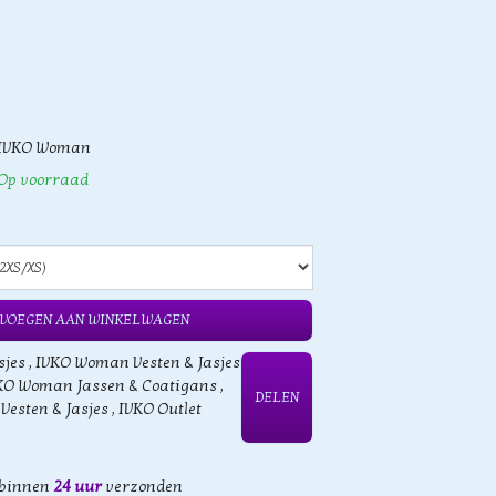
IVKO Woman
Op voorraad
VOEGEN AAN WINKELWAGEN
sjes
,
IVKO Woman Vesten & Jasjes
KO Woman Jassen & Coatigans
,
DELEN
 Vesten & Jasjes
,
IVKO Outlet
 binnen
24 uur
verzonden