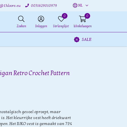
NL
o@13doors.eu
0031629010979
0
0
Zoeken
Inloggen
Verlanglijst
Winkelwagen
SALE
igan Retro Crochet Pattern
nostalgisch gevoel oproept, maar
y is. Het kleurrijke vest heeft driekwart
pen. Het IVKO vest is gemaakt van 71%