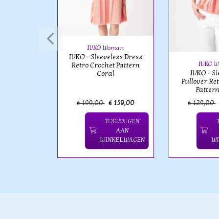
rtins
s - Naxos
IVKO Woman
IVKO - Sleeveless Dress
IVKO 
Retro Crochet Pattern
IVKO - Sl
Coral
Pullover Re
Pattern
 205,00
€ 199,00
€ 159,00
€ 129,00
OEVOEGEN
TOEVOEGEN
AAN
AAN
NKELWAGEN
WINKELWAGEN
W