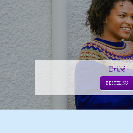
Eribé
BESTEL NU