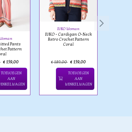
IVK
IVKO - Pu
Retro Cr
IVKO Woman
IVKO - Cardigan O-Neck
 Woman
Retro Crochet Pattern
itted Pants
Coral
chet Pattern
oral
0
€ 159,00
€ 189,00
€ 159,00
€ 139,
TOEVOEGEN
TOEVOEGEN
AAN
AAN
WINKELWAGEN
WINKELWAGEN