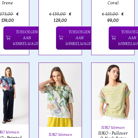
Irene
Coral
 175,00
€
€ 159,00
€
€ 119,00
€
139,00
129,00
99,00
TOEVOEGEN
TOEVOEGEN
TOEVOE
AAN
AAN
AAN
WINKELWAGEN
WINKELWAGEN
WINKELW
IVKO Woman
VKO Woman
IVKO - Pullover
IVKO Woman
O - Printed