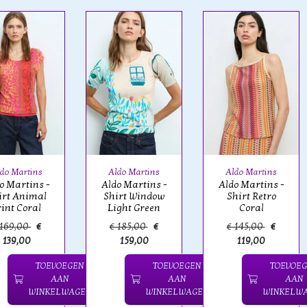
do Martins
Aldo Martins
Aldo Martins
o Martins -
Aldo Martins -
Aldo Martins -
irt Animal
Shirt Window
Shirt Retro
rint Coral
Light Green
Coral
 169,00
€
€ 185,00
€
€ 145,00
€
139,00
159,00
119,00
TOEVOEGEN
TOEVOEGEN
TOEVOE
AAN
AAN
AAN
WINKELWAGEN
WINKELWAGEN
WINKELW