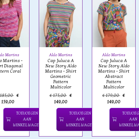
do Martins
Aldo Martins
Aldo Martins
o Martins -
Cap Juluca A
Cap Juluca A
rt Diagonal
New Story Aldo
New Story Aldo
ttern Coral
Martins - Shirt
Martins - Shirt
Geometric
Abstract
Pattern
Pattern
Multicolor
Multicolor
 185,00
€
€ 175,00
€
€ 179,00
€
159,00
149,00
149,00
TOEVOEGEN
TOEVOEGEN
TOEVOE
AAN
AAN
AAN
WINKELWAGEN
WINKELWAGEN
WINKELW