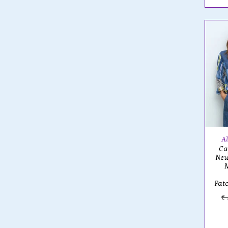
Al
Ca
New
M
Pat
€