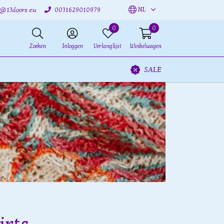
NL
o@13doors.eu
0031629010979
0
0
Zoeken
Inloggen
Verlanglijst
Winkelwagen
SALE