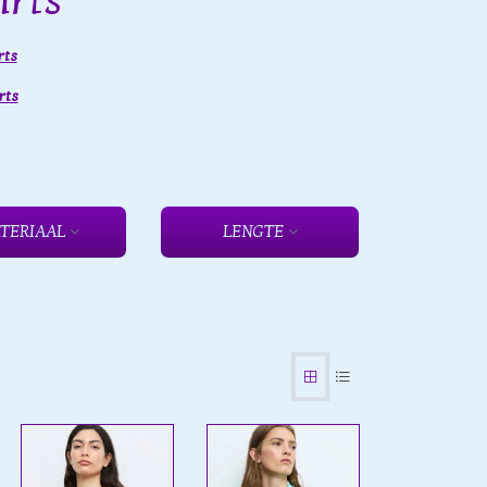
irts
rts
rts
TERIAAL
LENGTE