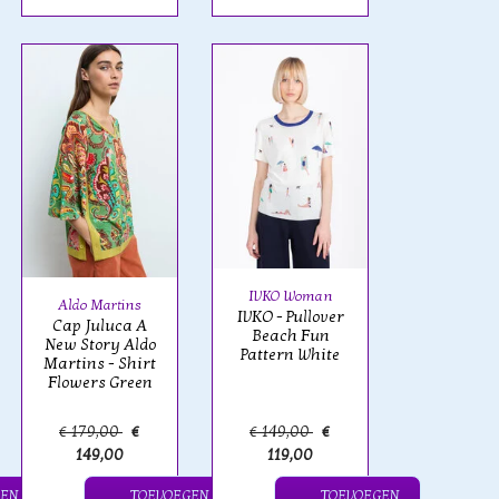
IVKO Woman
Aldo Martins
IVKO - Pullover
Cap Juluca A
Beach Fun
New Story Aldo
Pattern White
Martins - Shirt
Flowers Green
€ 179,00
€
€ 149,00
€
149,00
119,00
GEN
TOEVOEGEN
TOEVOEGEN