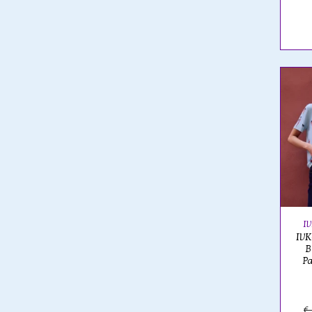
I
IVK
B
P
€