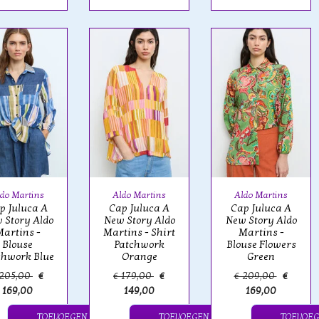
do Martins
Aldo Martins
Aldo Martins
p Juluca A
Cap Juluca A
Cap Juluca A
 Story Aldo
New Story Aldo
New Story Aldo
artins -
Martins - Shirt
Martins -
Blouse
Patchwork
Blouse Flowers
chwork Blue
Orange
Green
 205,00
€
€ 179,00
€
€ 209,00
€
169,00
149,00
169,00
TOEVOEGEN
TOEVOEGEN
TOEVOE