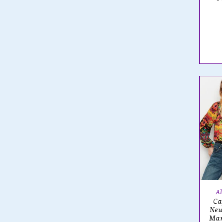
Al
Ca
New
Mar