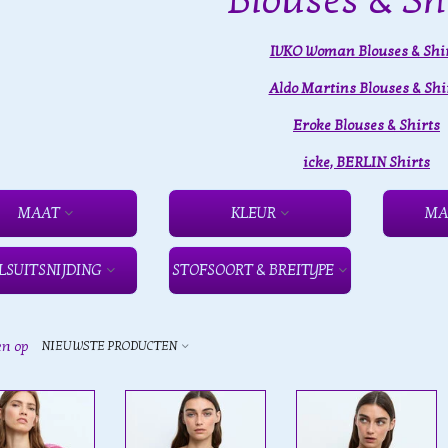
Blouses & Sh
IVKO Woman Blouses & Shi
Aldo Martins Blouses & Shi
Eroke Blouses & Shirts
icke, BERLIN Shirts
MAAT
KLEUR
MA
LSUITSNIJDING
STOFSOORT & BREITYPE
en op
NIEUWSTE PRODUCTEN