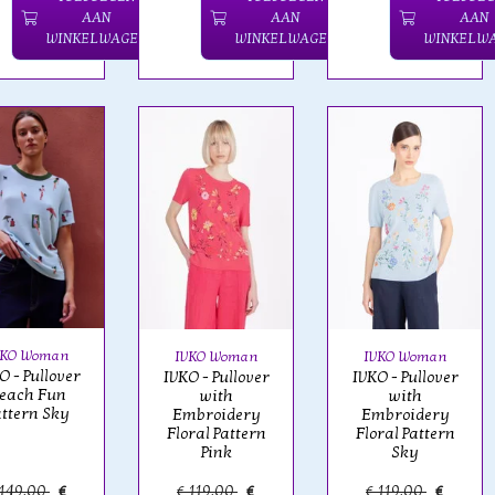
AAN
AAN
AAN
WINKELWAGEN
WINKELWAGEN
WINKELW
VKO Woman
IVKO Woman
IVKO Woman
O - Pullover
IVKO - Pullover
IVKO - Pullover
each Fun
with
with
attern Sky
Embroidery
Embroidery
Floral Pattern
Floral Pattern
Pink
Sky
 149,00
€
€ 119,00
€
€ 119,00
€