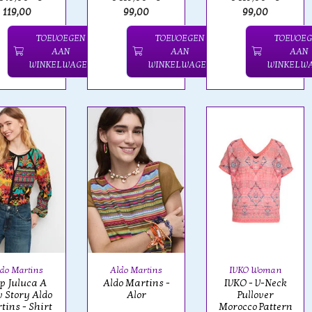
119,00
99,00
99,00
TOEVOEGEN
TOEVOEGEN
TOEVOE
AAN
AAN
AAN
WINKELWAGEN
WINKELWAGEN
WINKELW
do Martins
Aldo Martins
IVKO Woman
p Juluca A
Aldo Martins -
IVKO - V-Neck
 Story Aldo
Alor
Pullover
tins - Shirt
Morocco Pattern