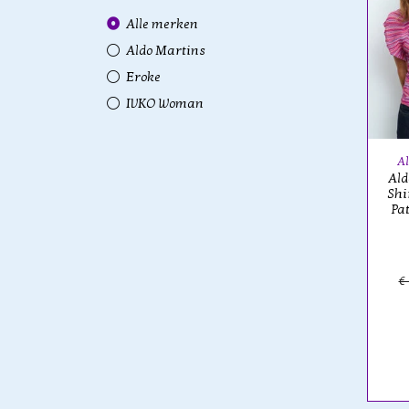
Alle merken
Aldo Martins
Eroke
IVKO Woman
Al
Ald
Shi
Pa
€