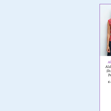
Al
Ald
Sh
P
€