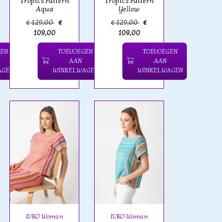
Tropics Pattern
Tropics Pattern
Aqua
Yellow
€ 129,00
€
€ 129,00
€
109,00
109,00
GEN
TOEVOEGEN
TOEVOEGEN
AAN
AAN
AGEN
WINKELWAGEN
WINKELWAGEN
IVKO Woman
IVKO Woman