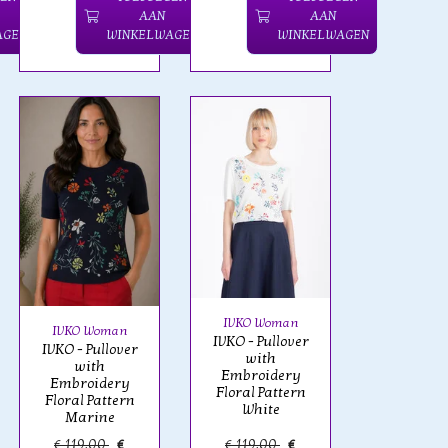
AAN
AAN
AGEN
WINKELWAGEN
WINKELWAGEN
IVKO Woman
IVKO Woman
IVKO - Pullover
IVKO - Pullover
with
with
Embroidery
Embroidery
Floral Pattern
Floral Pattern
White
Marine
€ 119,00
€
€ 119,00
€