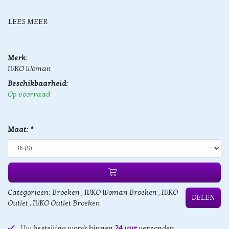
LEES MEER
Merk:
IVKO Woman
Beschikbaarheid:
Op voorraad
Maat:
*
Categorieën:
Broeken
,
IVKO Woman Broeken
,
IVKO
DELEN
Outlet
,
IVKO Outlet Broeken
Uw bestelling wordt binnen
24 uur
verzonden