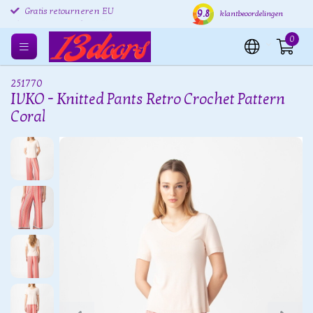
9.8
Gratis retourneren EU
Verzending binnen 24 uur
Grat
klantbeoordelingen
0
251770
IVKO - Knitted Pants Retro Crochet Pattern
Coral