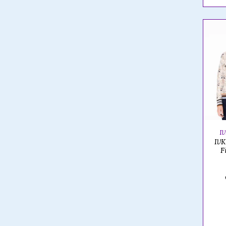
I
IVK
F