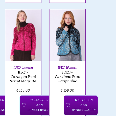
IVKO Woman
IVKO Woman
IVKO -
IVKO -
Cardigan Petal
Cardigan Petal
Script Magenta
Script Blue
€ 159,00
€ 159,00
GEN
TOEVOEGEN
TOEVOEGEN
AAN
AAN
AGEN
WINKELWAGEN
WINKELWAGEN