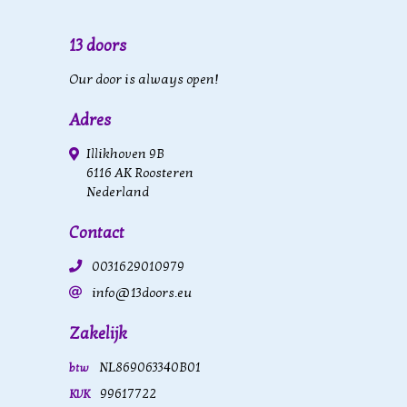
13 doors
Our door is always open!
Adres
Illikhoven 9B
6116 AK Roosteren
Nederland
Contact
0031629010979
info@13doors.eu
Zakelijk
NL869063340B01
btw
99617722
KVK