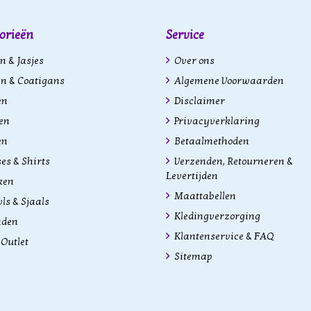
orieën
Service
n & Jasjes
Over ons
n & Coatigans
Algemene Voorwaarden
en
Disclaimer
en
Privacyverklaring
en
Betaalmethoden
es & Shirts
Verzenden, Retourneren &
Levertijden
ken
Maattabellen
s & Sjaals
Kledingverzorging
aden
Klantenservice & FAQ
Outlet
Sitemap