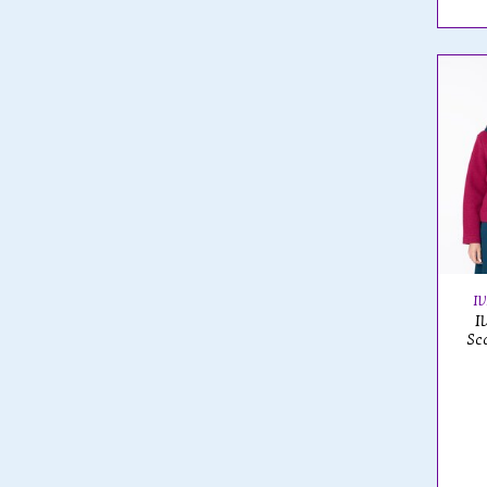
I
I
Sc