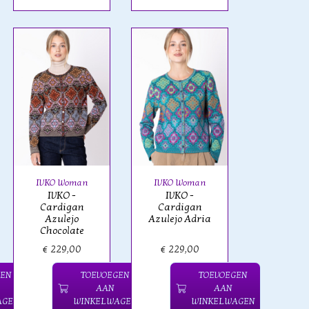
IVKO Woman
IVKO Woman
IVKO -
IVKO -
Cardigan
Cardigan
Azulejo
Azulejo Adria
Chocolate
€ 229,00
€ 229,00
GEN
TOEVOEGEN
TOEVOEGEN
AAN
AAN
AGEN
WINKELWAGEN
WINKELWAGEN