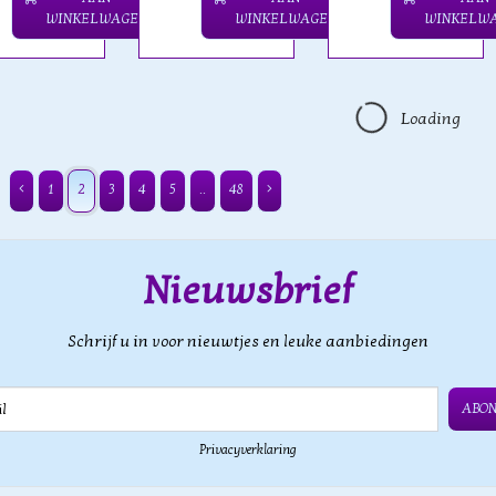
WINKELWAGEN
WINKELWAGEN
WINKELW
Loading
1
2
3
4
5
..
48
Nieuwsbrief
Schrijf u in voor nieuwtjes en leuke aanbiedingen
ABO
Privacyverklaring