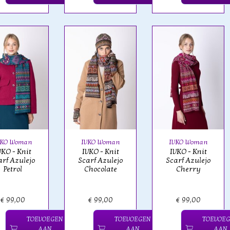
VKO Woman
IVKO Woman
IVKO Woman
VKO - Knit
IVKO - Knit
IVKO - Knit
arf Azulejo
Scarf Azulejo
Scarf Azulejo
Petrol
Chocolate
Cherry
€ 99,00
€ 99,00
€ 99,00
TOEVOEGEN
TOEVOEGEN
TOEVOE
AAN
AAN
AAN