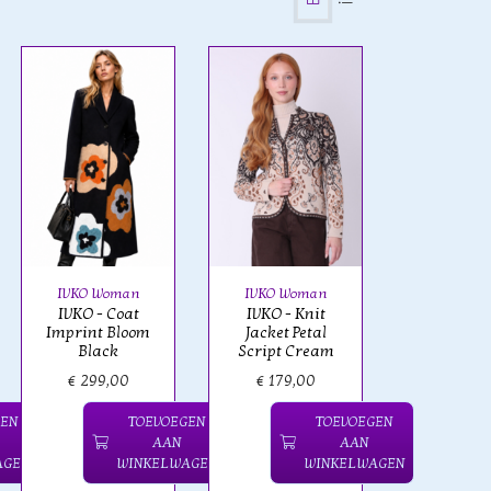
IVKO Woman
IVKO Woman
IVKO - Coat
IVKO - Knit
Imprint Bloom
Jacket Petal
Black
Script Cream
€ 299,00
€ 179,00
GEN
TOEVOEGEN
TOEVOEGEN
AAN
AAN
AGEN
WINKELWAGEN
WINKELWAGEN