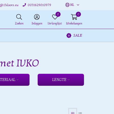
NL
o@13doors.eu
0031629010979
0
0
Zoeken
Inloggen
Verlanglijst
Winkelwagen
SALE
 met IVKO
TERIAAL
LENGTE