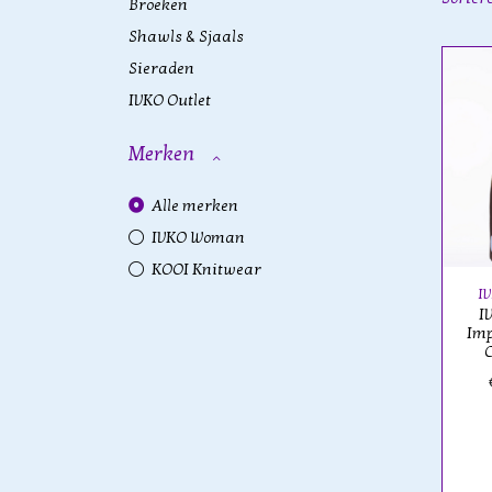
Broeken
Shawls & Sjaals
Sieraden
IVKO Outlet
Merken
Alle merken
IVKO Woman
KOOI Knitwear
I
I
Imp
C