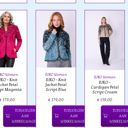
VKO Woman
IVKO Woman
IVKO Woman
VKO - Knit
IVKO - Knit
IVKO -
cket Petal
Jacket Petal
Cardigan Petal
ipt Magenta
Script Blue
Script Cream
€ 179,00
€ 179,00
€ 159,00
TOEVOEGEN
TOEVOEGEN
TOEVOE
AAN
AAN
AAN
WINKELWAGEN
WINKELWAGEN
WINKELW