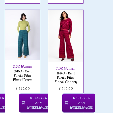
IVKO Woman
IVKO Woman
IVKO - Knit
IVKO - Knit
Pants Fika
Pants Fika
Floral Petrol
Floral Cherry
€ 249,00
€ 249,00
GEN
TOEVOEGEN
TOEVOEGEN
AAN
AAN
AGEN
WINKELWAGEN
WINKELWAGEN