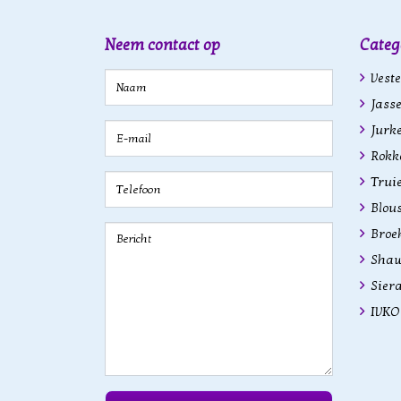
Neem contact op
Categ
Veste
Jasse
Jurk
Rokk
Trui
Blous
Broe
Shawl
Sier
IVKO 