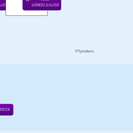
AGEN
WINKELWAGEN
573 products
NNEER