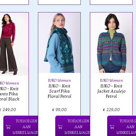
IVKO Woman
IVKO Woman
VKO Woman
IVKO - Knit
IVKO - Knit
VKO - Knit
Scarf Fika
Jacket Azulejo
ants Fika
Floral Petrol
Petrol
oral Black
€ 249,00
€ 99,00
€ 229,00
TOEVOEGEN
TOEVOEGEN
TOEVOE
AAN
AAN
AAN
WINKELWAGEN
WINKELWAGEN
WINKELW