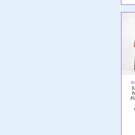
I
I
P
Fl