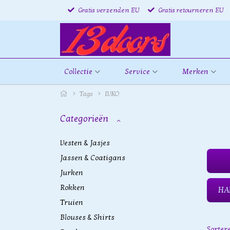
Gratis verzenden EU
Gratis retourneren EU
Collectie
Service
Merken
Tags
IVKO
Categorieën
Vesten & Jasjes
Jassen & Coatigans
Jurken
Rokken
HA
Truien
Blouses & Shirts
Sorter