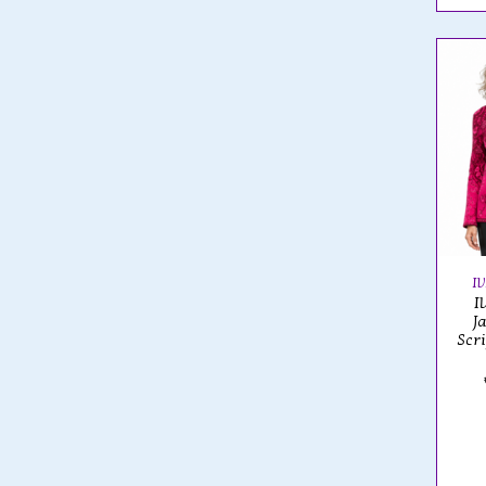
I
I
Ja
Scr