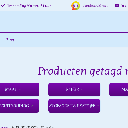
9.8
Verzending binnen 24 uur
inf
klantbeoordelingen
Blog
Producten getagd
MAAT
KLEUR
MA
LSUITSNIJDING
STOFSOORT & BREITYPE
en op
NIEUWSTE PRODUCTEN