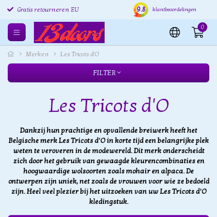
9.8
Gratis retourneren EU
Verzending binnen 24 uur
Grat
klantbeoordelingen
0
Merken
Les Tricots d'O
FILTER
Les Tricots d'O
Dankzij hun prachtige en opvallende breiwerk heeft het
Belgische merk Les Tricots d’O in korte tijd een belangrijke plek
weten te veroveren in de modewereld. Dit merk onderscheidt
zich door het gebruik van gewaagde kleurencombinaties en
hoogwaardige wolsoorten zoals mohair en alpaca. De
ontwerpen zijn uniek, net zoals de vrouwen voor wie ze bedoeld
zijn. Heel veel plezier bij het uitzoeken van uw Les Tricots d’O
kledingstuk.