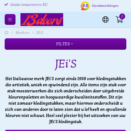
9.8
Gratis retourneren EU
Verzending binnen 24 uur
Grat
klantbeoordelingen
0
Merken
JEi'S
FILTER
JEi'S
Het Italiaanse merk JEi'S zorgt sinds 1998 voor kledingstukken
die artistiek, uniek en opwindend zijn. Alle items zijn stuk voor
stuk meesterwerken die zich onderscheiden door uitgebreide
kleurenpaletten en hoogwaardige kwaliteitsstoffen. Dit zijn
niet zomaar kledingstukken, maar hiermee onderscheidt u
zich van anderen door te laten zien dat u lef heeft en opvallende
kleuren niet schuwt.
Heel veel plezier bij het uitzoeken van uw
JEi'S kledingstuk.