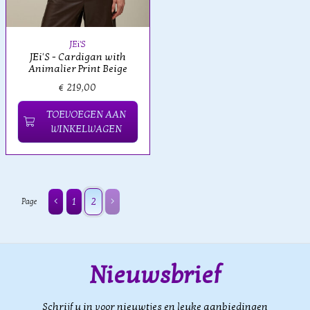
JEi'S
JEi'S - Cardigan with
Animalier Print Beige
€ 219,00
TOEVOEGEN AAN
WINKELWAGEN
1
2
Page
Nieuwsbrief
Schrijf u in voor nieuwtjes en leuke aanbiedingen