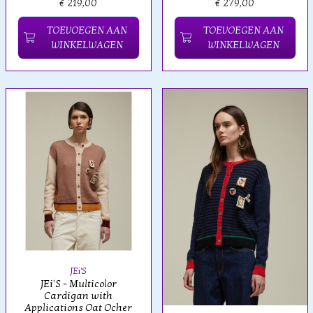
€ 219,00
€ 279,00
TOEVOEGEN AAN
TOEVOEGEN AAN
WINKELWAGEN
WINKELWAGEN
JEi'S
JEi'S - Multicolor
Cardigan with
Applications Oat Ocher