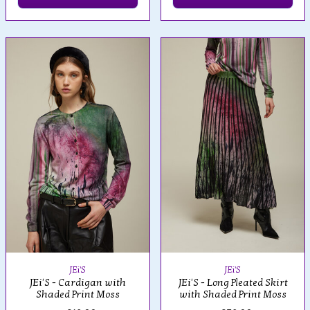
JEi'S
JEi'S
JEi'S - Cardigan with
JEi'S - Long Pleated Skirt
Shaded Print Moss
with Shaded Print Moss