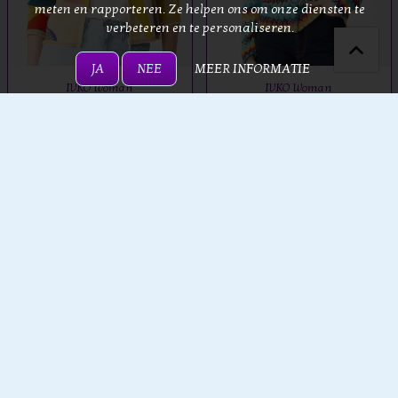
meten en rapporteren. Ze helpen ons om onze diensten te
verbeteren en te personaliseren.
JA
NEE
MEER INFORMATIE
IVKO Woman
IVKO Woman
IVKO - Cardigan O-Neck
IVKO - Cardigan O-Neck
Maximalist Tropics
Retro Crochet Pattern
Pattern Yellow
Capri
€ 199,00
€ 159,00
€ 189,00
€ 159,00
TOEVOEGEN AAN
TOEVOEGEN AAN
WINKELWAGEN
WINKELWAGEN