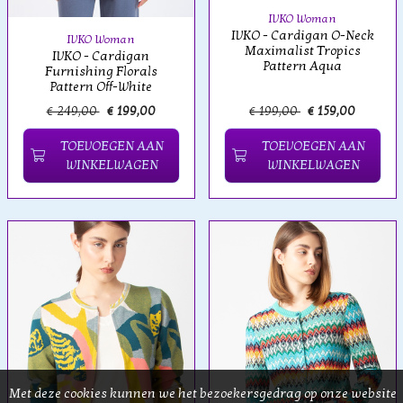
IVKO Woman
IVKO - Cardigan O-Neck
IVKO Woman
Maximalist Tropics
IVKO - Cardigan
Pattern Aqua
Furnishing Florals
Pattern Off-White
€ 249,00
€ 199,00
€ 199,00
€ 159,00
TOEVOEGEN AAN
TOEVOEGEN AAN
WINKELWAGEN
WINKELWAGEN
Met deze cookies kunnen we het bezoekersgedrag op onze website