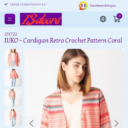
9.8
Gratis retourneren EU
Verzending binnen 24 uur
Grat
klantbeoordelingen
0
251722
IVKO - Cardigan Retro Crochet Pattern Coral