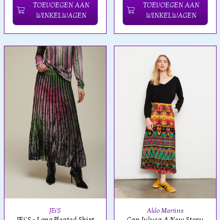
TOEVOEGEN AAN
TOEVOEGEN AAN
WINKELWAGEN
WINKELWAGEN
JEi'S
Aldo Martins
JEi'S - Long Pleated Skirt
Cap Juluca A New Story