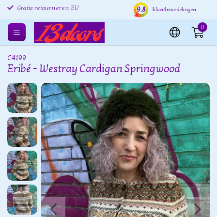
9.8
Gratis retourneren EU
Verzending binnen 24 uur
Grat
klantbeoordelingen
0
C4199
Eribé - Westray Cardigan Springwood