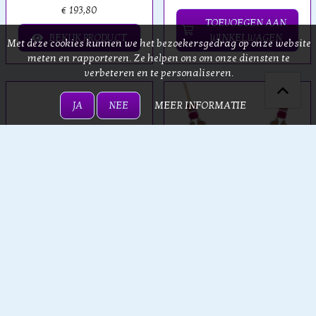
€ 193,80
TOEVOEGEN AAN
BEKIJK PRODUCT
WINKELWAGEN
Met deze cookies kunnen we het bezoekersgedrag op onze website
meten en rapporteren. Ze helpen ons om onze diensten te
verbeteren en te personaliseren.
JA
NEE
MEER INFORMATIE
Ayala Bar
Ayala Bar
Ayala Bar - Ancient
Ayala Bar - Ancient
Royalty Set, Saraphina
Royalty Set, Arata
€ 288,10
€ 422,30