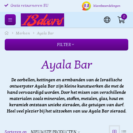
9.8
Gratis retourneren EU
Verzending binnen 24 uur
Grat
klantbeoordelingen
0
Merken
Ayala Bar
FILTER
Ayala Bar
De oorbellen, kettingen en armbanden van de Israëlische
ontwerpster Ayala Bar zijn kleine kunstwerken die met de
hand vervaardigd worden. Door het mixen van verschillende
materialen zoals mineralen, stoffen, metalen, glas, hout en
keramiek ontstaan unieke sieraden, die getuigen van durf.
Heel veel plezier bij het uitzoeken van uw Ayala Bar sieraad.
Sorteren op
NIEUWSTE PRODUCTEN