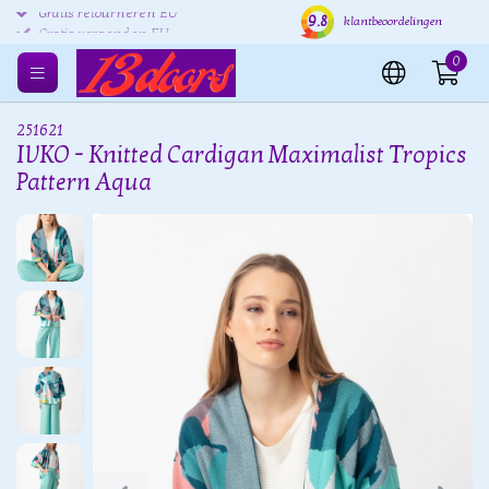
9.8
Gratis retourneren EU
Verzending binnen 24 uur
Grat
klantbeoordelingen
0
251621
IVKO - Knitted Cardigan Maximalist Tropics
Pattern Aqua