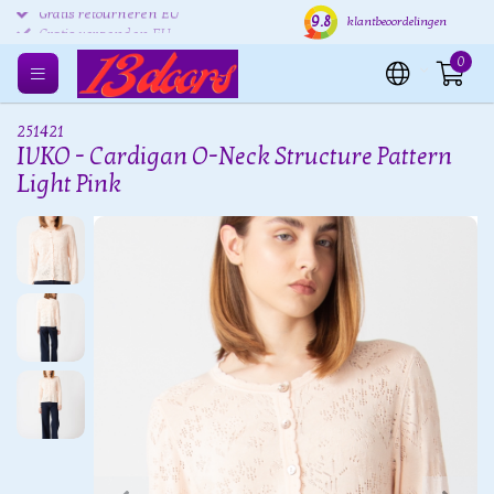
9.8
Gratis retourneren EU
Verzending binnen 24 uur
Grat
klantbeoordelingen
0
251421
IVKO - Cardigan O-Neck Structure Pattern
Light Pink