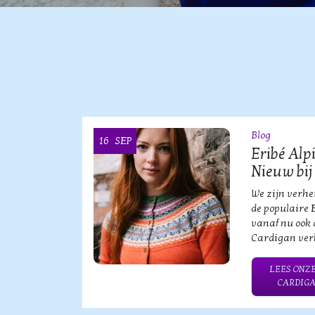
Blog
16
SEP
OOI
Eribé Alp
Nieuw bij
vische
We zijn verh
an?!
de populaire 
vanaf nu ook 
Cardigan verk
HE MERK
LEES ONZE
CARDIGA