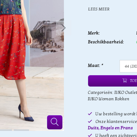
LEES MEER
Merk:
Beschikbaarheid:
Maat:
*
TOE
Categorieën:
IVKO Outle
IVKO Woman Rokken
Uw bestelling wordt
Onze klantenservice 
Duits, Engels en Frans
U heeft een zichtper