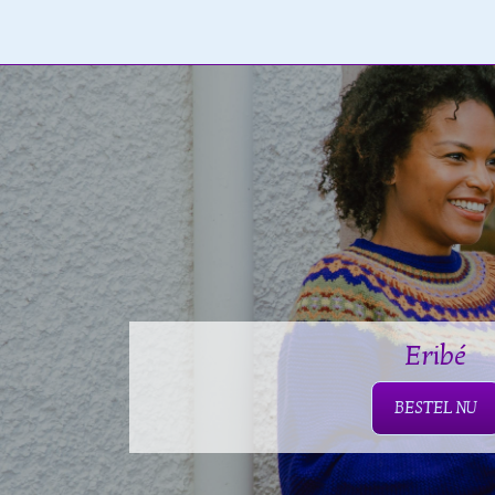
Eribé
BESTEL NU