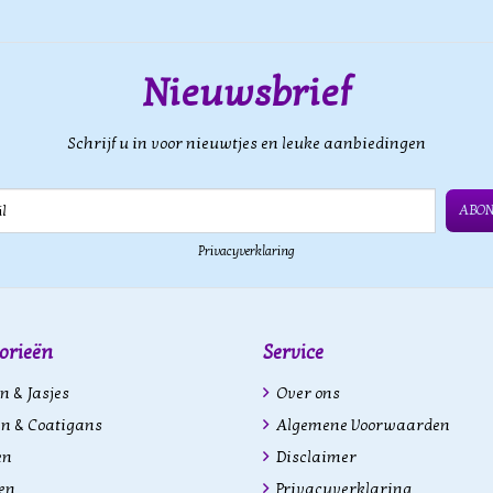
Nieuwsbrief
Schrijf u in voor nieuwtjes en leuke aanbiedingen
ABO
Privacyverklaring
orieën
Service
n & Jasjes
Over ons
n & Coatigans
Algemene Voorwaarden
en
Disclaimer
en
Privacyverklaring