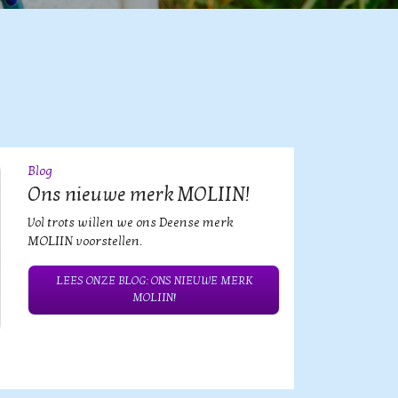
Blog
09
JUL
Ons nieuwe merk MOLIIN!
Vol trots willen we ons Deense merk
MOLIIN voorstellen.
LEES ONZE BLOG: ONS NIEUWE MERK
MOLIIN!