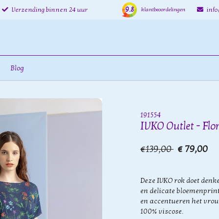
9.8
Verzending binnen 24 uur
inf
klantbeoordelingen
Blog
191554
IVKO Outlet - Flor
€139,00
€ 79,00
Deze IVKO rok doet den
en delicate bloemenprint.
en accentueren het vrou
100% viscose.