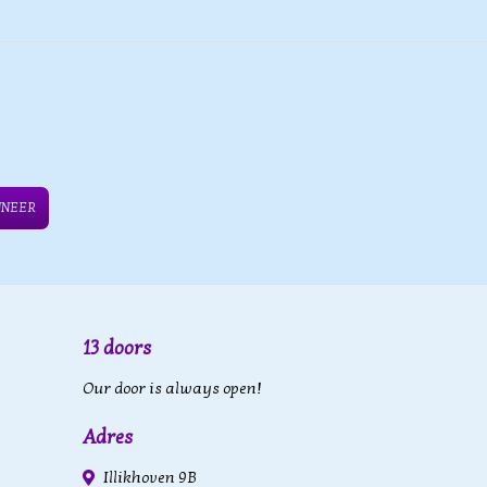
NNEER
13 doors
Our door is always open!
Adres
Illikhoven 9B