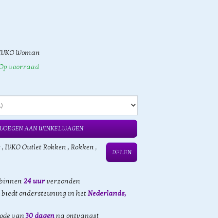
IVKO Woman
Op voorraad
VOEGEN AAN WINKELWAGEN
t
,
IVKO Outlet Rokken
,
Rokken
,
DELEN
 binnen
24 uur
verzonden
biedt ondersteuning in het
Nederlands,
iode van
30 dagen
na ontvangst