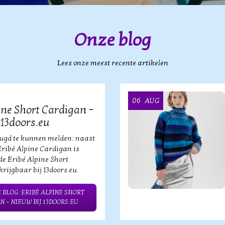
Onze blog
Lees onze meest recente artikelen
06
AUG
ine Short Cardigan –
 13doors.eu
eugd te kunnen melden: naast
Eribé Alpine Cardigan is
de Eribé Alpine Short
rijgbaar bij 13doors.eu.
 BLOG: ERIBÉ ALPINE SHORT
N – NIEUW BIJ 13DOORS.EU