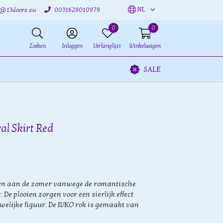
NL
o@13doors.eu
0031629010979
0
0
Zoeken
Inloggen
Verlanglijst
Winkelwagen
SALE
al Skirt Red
ken aan de zomer vanwege de romantische
 De plooien zorgen voor een sierlijk effect
welijke figuur. De IVKO rok is gemaakt van