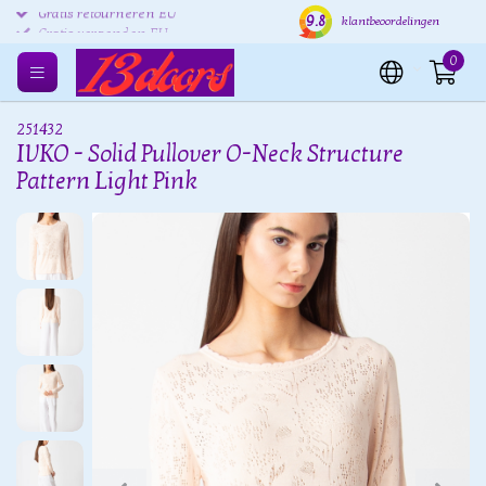
9.8
Gratis retourneren EU
Verzending binnen 24 uur
Grat
klantbeoordelingen
0
251432
IVKO - Solid Pullover O-Neck Structure
Pattern Light Pink