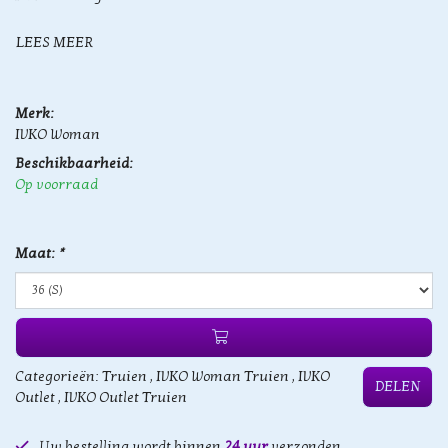
LEES MEER
Merk:
IVKO Woman
Beschikbaarheid:
Op voorraad
Maat:
*
Categorieën:
Truien
,
IVKO Woman Truien
,
IVKO
DELEN
Outlet
,
IVKO Outlet Truien
Uw bestelling wordt binnen
24 uur
verzonden