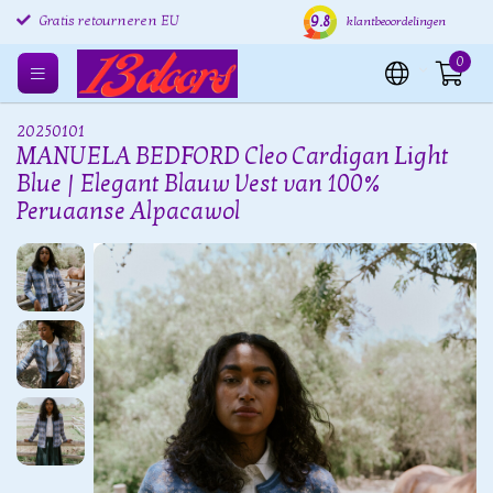
9.8
Gratis retourneren EU
Verzending binnen 24 uur
Grat
klantbeoordelingen
0
20250101
MANUELA BEDFORD Cleo Cardigan Light
Blue | Elegant Blauw Vest van 100%
Peruaanse Alpacawol