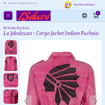
9.8
Gratis retourneren EU
Verzending binnen 24 uur
Grat
klantbeoordelingen
0
K9 Indio Fuchsia
La Jabalcuza - Cargo Jacket Indian Fuchsia