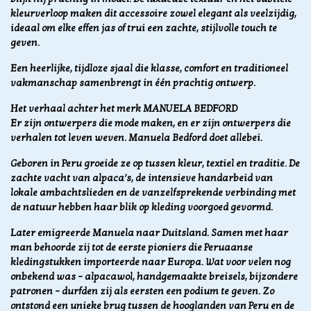
kleurverloop maken dit accessoire zowel elegant als veelzijdig,
ideaal om elke effen jas of trui een zachte, stijlvolle touch te
geven.
Een heerlijke, tijdloze sjaal die klasse, comfort en traditioneel
vakmanschap samenbrengt in één prachtig ontwerp.
Het verhaal achter het merk MANUELA BEDFORD
Er zijn ontwerpers die mode maken, en er zijn ontwerpers die
verhalen tot leven weven.
Manuela Bedford doet allebei.
Geboren in Peru groeide ze op tussen kleur, textiel en traditie. De
zachte vacht van alpaca’s, de intensieve handarbeid van
lokale ambachtslieden en de vanzelfsprekende verbinding met
de natuur hebben haar blik op kleding voorgoed gevormd.
Later emigreerde Manuela naar Duitsland. Samen met haar
man behoorde zij tot de eerste pioniers die Peruaanse
kledingstukken importeerde naar Europa. Wat voor velen nog
onbekend was – alpacawol, handgemaakte breisels, bijzondere
patronen – durfden zij als eersten een podium te geven. Zo
ontstond een unieke brug tussen de hooglanden van Peru en de