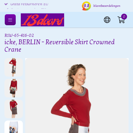
9.8
Gratis retourneren EU
Verzending binnen 24 uur
Grat
klantbeoordelingen
0
R1W-65-416-02
icke, BERLIN - Reversible Skirt Crowned
Crane