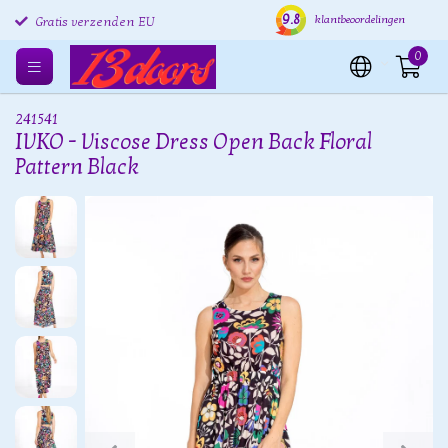
9.8
Gratis retourneren EU
Verzending binnen 24 uur
Grat
klantbeoordelingen
Gratis verzenden EU
0
241541
IVKO - Viscose Dress Open Back Floral
Pattern Black