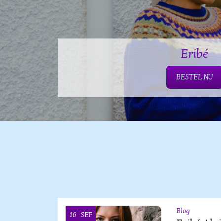
Eribé
BESTEL NU
Blog
16
SEP