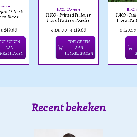
Woman
IVKO Woman
IVKO
igan O-Neck
IVKO - Printed Pullover
IVKO - Pul
tern Black
Floral Pattern Powder
Floral Pa
€ 149,00
€ 139,00
€ 119,00
€ 129,0
TOEVOEGEN
TOEVOEGEN
AAN
AAN
INKELWAGEN
WINKELWAGEN
Recent bekeken