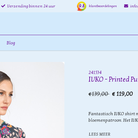
9.8
Verzending binnen 24 uur
inf
klantbeoordelingen
Blog
241534
IVKO - Printed Pu
€139,00
€ 119,00
Fantastisch IVKO shirt m
bloemenpatroon. Het IVK
LEES MEER