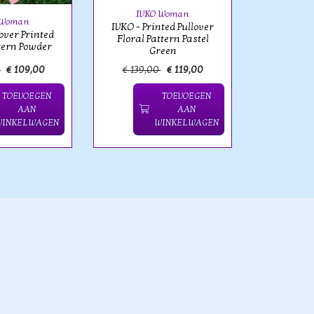
IVKO Woman
 Woman
IVKO - Printed Pullover
lover Printed
Floral Pattern Pastel
ttern Powder
Green
0
€ 109,00
€ 139,00
€ 119,00
€ 129,
TOEVOEGEN
TOEVOEGEN
AAN
AAN
WINKELWAGEN
WINKELWAGEN