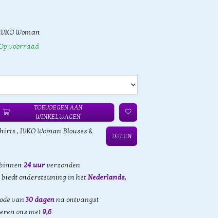
IVKO Woman
Op voorraad
TOEVOEGEN AAN
WINKELWAGEN
hirts
,
IVKO Woman Blouses &
DELEN
 binnen
24 uur
verzonden
biedt ondersteuning in het
Nederlands,
iode van
30 dagen
na ontvangst
eren ons met
9,6