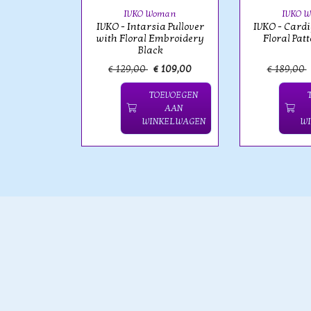
IVKO Woman
IVKO 
IVKO - Intarsia Pullover
IVKO - Card
with Floral Embroidery
Floral Pat
Black
 109,00
€ 129,00
€ 109,00
€ 189,00
OEVOEGEN
TOEVOEGEN
AAN
AAN
NKELWAGEN
WINKELWAGEN
W