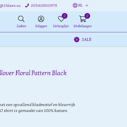
NL
o@13doors.eu
0031629010979
0
0
Zoeken
Inloggen
Verlanglijst
Winkelwagen
SALE
llover Floral Pattern Black
et een opvallend bladmotief en kleurrijk
O shirt is gemaakt van 100% katoen.