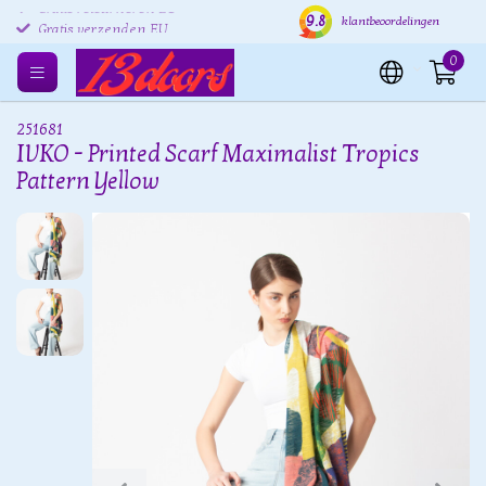
9.8
Gratis retourneren EU
Verzending binnen 24 uur
Grat
klantbeoordelingen
Gratis verzenden EU
0
251681
IVKO - Printed Scarf Maximalist Tropics
Pattern Yellow