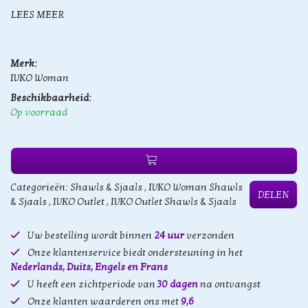
LEES MEER
Merk:
IVKO Woman
Beschikbaarheid:
Op voorraad
Categorieën:
Shawls & Sjaals
,
IVKO Woman Shawls
DELEN
& Sjaals
,
IVKO Outlet
,
IVKO Outlet Shawls & Sjaals
Uw bestelling wordt binnen
24 uur
verzonden
Onze klantenservice biedt ondersteuning in het
Nederlands, Duits, Engels en Frans
U heeft een zichtperiode van
30 dagen
na ontvangst
Onze klanten waarderen ons met
9,6