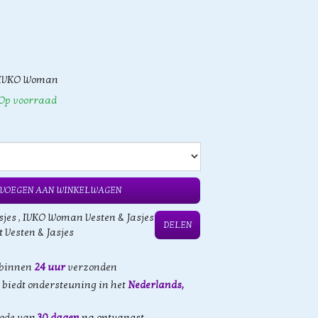
IVKO Woman
Op voorraad
VOEGEN AAN WINKELWAGEN
sjes
,
IVKO Woman Vesten & Jasjes
DELEN
t Vesten & Jasjes
 binnen
24 uur
verzonden
biedt ondersteuning in het
Nederlands,
iode van
30 dagen
na ontvangst