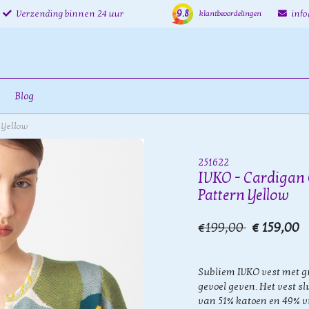
9.8
Verzending binnen 24 uur
inf
klantbeoordelingen
Blog
 Yellow
251622
IVKO - Cardigan
Pattern Yellow
€199,00
€ 159,00
Subliem IVKO vest met gr
gevoel geven. Het vest sl
van 51% katoen en 49% v