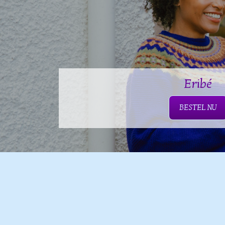
Eribé
BESTEL NU