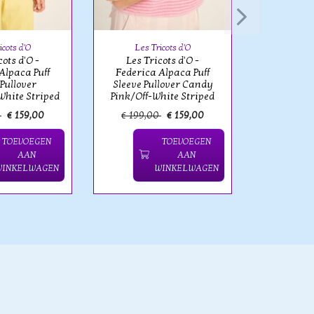
Federica
Sleeve P
Blue/Off-
icots d'O
Les Tricots d'O
cots d'O -
Les Tricots d'O -
Alpaca Puff
Federica Alpaca Puff
 Pullover
Sleeve Pullover Candy
White Striped
Pink/Off-White Striped
0
€ 159,00
€ 199,00
€ 159,00
€ 199,
TOEVOEGEN
TOEVOEGEN
AAN
AAN
WINKELWAGEN
WINKELWAGEN