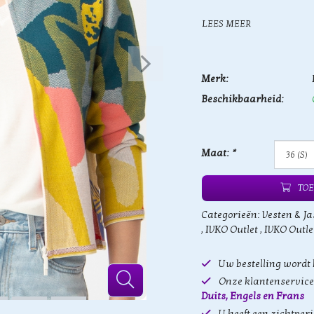
LEES MEER
Merk:
Beschikbaarheid:
Maat:
*
TOE
Categorieën:
Vesten & Ja
,
IVKO Outlet
,
IVKO Outle
Uw bestelling wordt
Onze klantenservice 
Duits, Engels en Frans
U heeft een zichtper