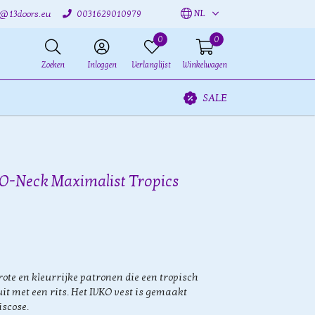
NL
o@13doors.eu
0031629010979
0
0
Zoeken
Inloggen
Verlanglijst
Winkelwagen
SALE
 O-Neck Maximalist Tropics
ote en kleurrijke patronen die een tropisch
uit met een rits. Het IVKO vest is gemaakt
iscose.