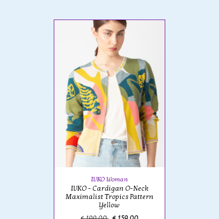
IVKO Woman
IVKO - Cardigan O-Neck
Maximalist Tropics Pattern
Yellow
€ 199,00
€ 159,00