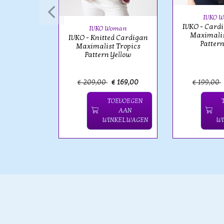
paca Puff
er Red/Off-
IVKO 
riped
IVKO - Card
IVKO Woman
Maximalis
IVKO - Knitted Cardigan
Patter
Maximalist Tropics
Pattern Yellow
€ 159,00
€ 209,00
€ 169,00
€ 199,00
OEVOEGEN
TOEVOEGEN
AAN
AAN
NKELWAGEN
WINKELWAGEN
W