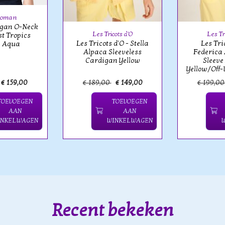
Woman
igan O-Neck
Les Tricots d'O
Les Tr
t Tropics
Les Tricots d'O - Stella
Les Tri
n Aqua
Alpaca Sleeveless
Federica 
Cardigan Yellow
Sleeve
Yellow/Off-
€ 159,00
€ 189,00
€ 149,00
€ 199,0
TOEVOEGEN
TOEVOEGEN
AAN
AAN
INKELWAGEN
WINKELWAGEN
Recent bekeken