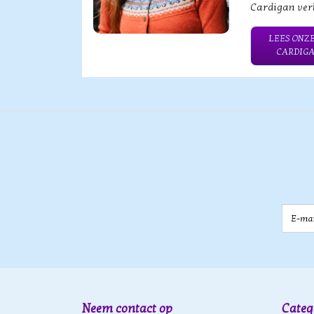
Cardigan verk
HE MERK
LEES ONZE
CARDIGA
E-mail
Neem contact op
Categ