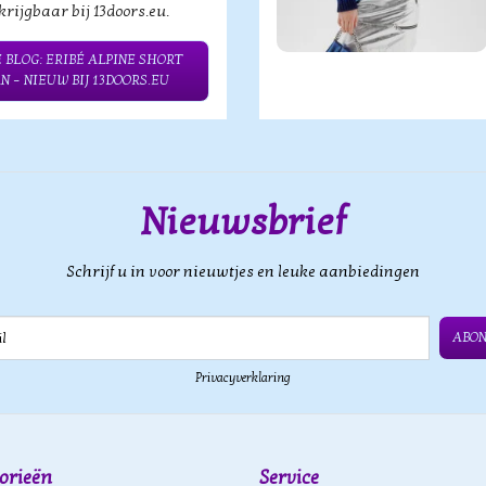
rijgbaar bij 13doors.eu.
 BLOG: ERIBÉ ALPINE SHORT
N – NIEUW BIJ 13DOORS.EU
Nieuwsbrief
Schrijf u in voor nieuwtjes en leuke aanbiedingen
ABO
Privacyverklaring
orieën
Service