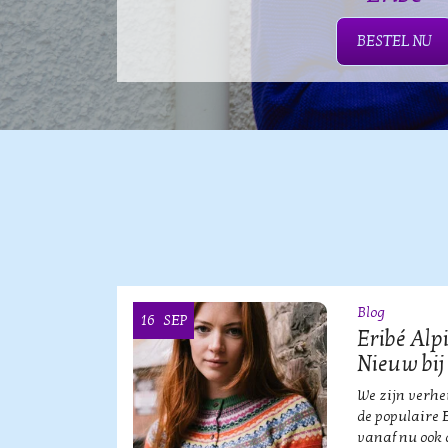
BESTEL NU
Blog
16
SEP
OOI
Eribé Alp
Nieuw bij
vische
We zijn verh
an?!
de populaire 
vanaf nu ook 