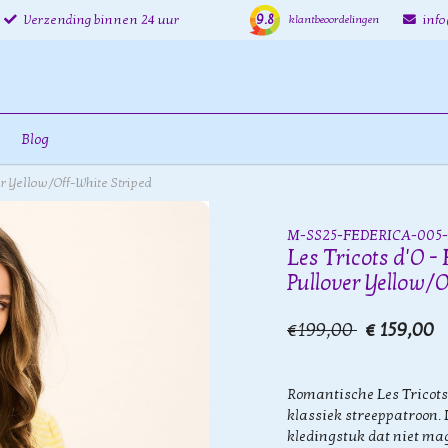
9.8
Verzending binnen 24 uur
inf
klantbeoordelingen
Blog
er Yellow/Off-White Striped
M-SS25-FEDERICA-005-
Les Tricots d'O -
Pullover Yellow/
€199,00
€ 159,00
Romantische Les Tricots
klassiek streeppatroon. D
kledingstuk dat niet mag