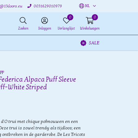
NL
o@13doors.eu
0031629010979
0
0
Zoeken
Inloggen
Verlanglijst
Winkelwagen
SALE
PP
 Federica Alpaca Puff Sleeve
Off-White Striped
 d'O trui met chique pofmouwen en een
eze trui is zowel trendy als tijdloos; een
 ontbreken in de garderobe. De Les Tricots