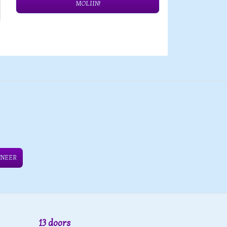
MOLIIN!
NNEER
13 doors