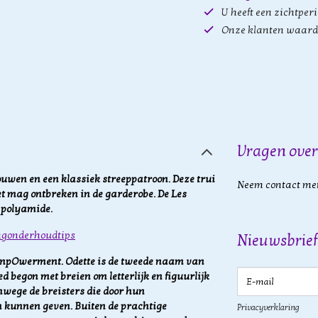
U heeft een zichtper
Onze klanten waard
Vragen over
uwen en een klassiek streeppatroon. Deze trui
Neem contact met
iet mag ontbreken in de garderobe. De Les
 polyamide.
ngonderhoudtips
Nieuwsbrief
r empOwerment. Odette is de tweede naam van
E-mail
 begon met breien om letterlijk en figuurlijk
ege de breisters die door hun
 kunnen geven. Buiten de prachtige
Privacyverklaring