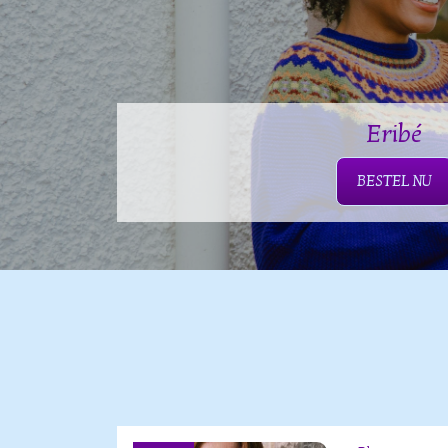
Eribé
BESTEL NU