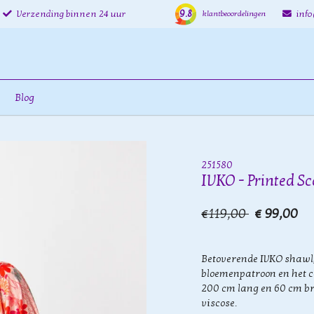
9.8
Verzending binnen 24 uur
inf
klantbeoordelingen
Blog
251580
IVKO - Printed Sca
€119,00
€ 99,00
Betoverende IVKO shawl, 
bloemenpatroon en het c
200 cm lang en 60 cm b
viscose.