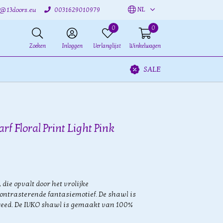
NL
o@13doors.eu
0031629010979
0
0
Zoeken
Inloggen
Verlanglijst
Winkelwagen
SALE
rf Floral Print Light Pink
die opvalt door het vrolijke
ontrasterende fantasiemotief. De shawl is
reed. De IVKO shawl is gemaakt van 100%