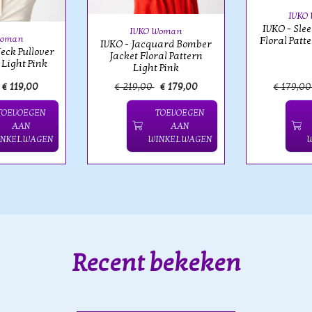
IVKO
IVKO - Sle
IVKO Woman
Woman
Floral Patt
IVKO - Jacquard Bomber
eck Pullover
Jacket Floral Pattern
 Light Pink
Light Pink
€ 119,00
€ 219,00
€ 179,00
€ 179,0
TOEVOEGEN
TOEVOEGEN
AAN
AAN
INKELWAGEN
WINKELWAGEN
Recent bekeken