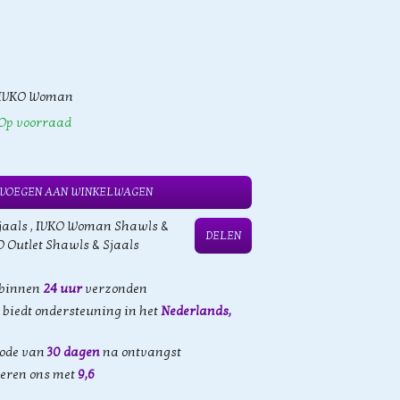
IVKO Woman
Op voorraad
VOEGEN AAN WINKELWAGEN
jaals
,
IVKO Woman Shawls &
DELEN
O Outlet Shawls & Sjaals
 binnen
24 uur
verzonden
biedt ondersteuning in het
Nederlands,
iode van
30 dagen
na ontvangst
eren ons met
9,6