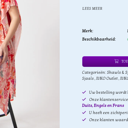
LEES MEER
Merk:
Beschikbaarheid:
TOE
Categorieën:
Shawls & S
Sjaals
,
IVKO Outlet
,
IVK
Uw bestelling wordt
Onze klantenservice 
Duits, Engels en Frans
U heeft een zichtper
Onze klanten waard