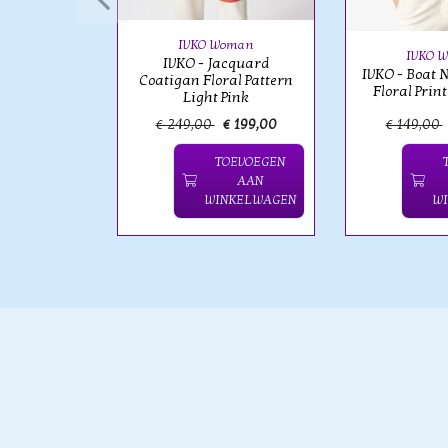
Pink
IVKO Woman
IVKO 
IVKO - Jacquard
IVKO - Boat N
Coatigan Floral Pattern
Floral Print
Light Pink
€ 119,00
€ 249,00
€ 199,00
€ 149,00
OEVOEGEN
TOEVOEGEN
AAN
AAN
NKELWAGEN
WINKELWAGEN
W