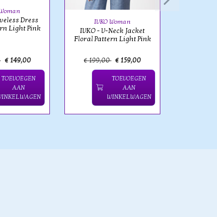
 Woman
eveless Dress
IVKO Woman
ern Light Pink
IVKO - V-Neck Jacket
Floral Pattern Light Pink
0
€ 149,00
€ 199,00
€ 159,00
€ 219,
TOEVOEGEN
TOEVOEGEN
AAN
AAN
WINKELWAGEN
WINKELWAGEN