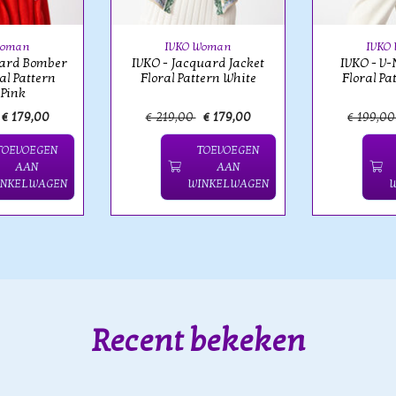
Woman
IVKO Woman
IVKO
uard Bomber
IVKO - Jacquard Jacket
IVKO - V-
al Pattern
Floral Pattern White
Floral Pa
 Pink
€ 179,00
€ 219,00
€ 179,00
€ 199,0
TOEVOEGEN
TOEVOEGEN
AAN
AAN
INKELWAGEN
WINKELWAGEN
Recent bekeken