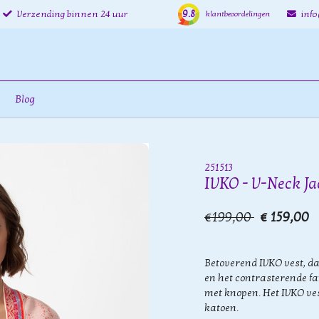
9.8
Verzending binnen 24 uur
inf
klantbeoordelingen
Blog
251513
IVKO - V-Neck Jac
€199,00
€ 159,00
Betoverend IVKO vest, da
en het contrasterende fan
met knopen. Het IVKO ve
katoen.