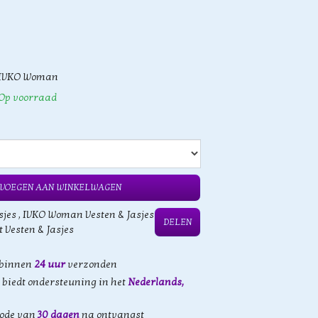
IVKO Woman
Op voorraad
VOEGEN AAN WINKELWAGEN
sjes
,
IVKO Woman Vesten & Jasjes
DELEN
t Vesten & Jasjes
 binnen
24 uur
verzonden
biedt ondersteuning in het
Nederlands,
iode van
30 dagen
na ontvangst