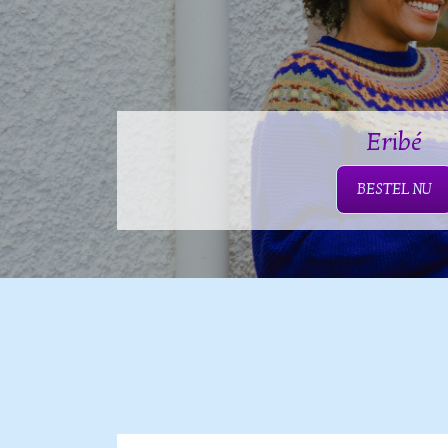
Eribé
BESTEL NU