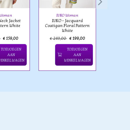
Jacket F
 Woman
IVKO Woman
Neck Jacket
IVKO - Jacquard
ttern White
Coatigan Floral Pattern
White
0
€ 159,00
€ 249,00
€ 199,00
€ 219,
TOEVOEGEN
TOEVOEGEN
AAN
AAN
WINKELWAGEN
WINKELWAGEN