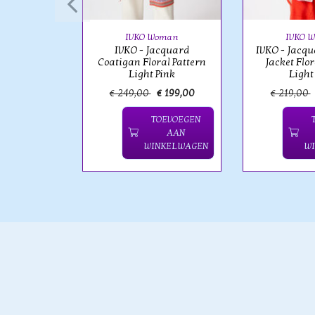
ern Aqua
IVKO Woman
IVKO 
IVKO - Jacquard
IVKO - Jacq
Coatigan Floral Pattern
Jacket Flor
Light Pink
Light
€ 159,00
€ 249,00
€ 199,00
€ 219,00
OEVOEGEN
TOEVOEGEN
AAN
AAN
NKELWAGEN
WINKELWAGEN
W