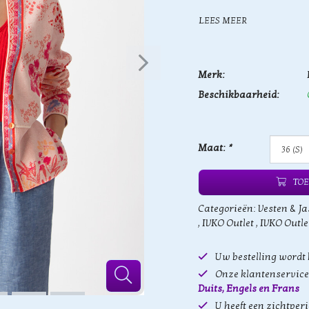
LEES MEER
Merk:
Beschikbaarheid:
Maat:
*
TOE
Categorieën:
Vesten & Ja
,
IVKO Outlet
,
IVKO Outle
Uw bestelling wordt
Onze klantenservice 
Duits, Engels en Frans
U heeft een zichtper