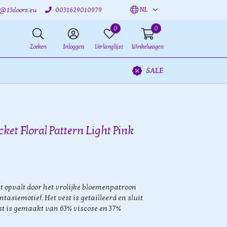
NL
o@13doors.eu
0031629010979
0
0
Zoeken
Inloggen
Verlanglijst
Winkelwagen
SALE
ket Floral Pattern Light Pink
t opvalt door het vrolijke bloemenpatroon
tasiemotief. Het vest is getailleerd en sluit
st is gemaakt van 63% viscose en 37%