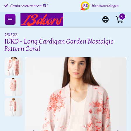
9.8
Gratis retourneren EU
Verzending binnen 24 uur
Grat
klantbeoordelingen
0
251522
IVKO - Long Cardigan Garden Nostalgic
Pattern Coral