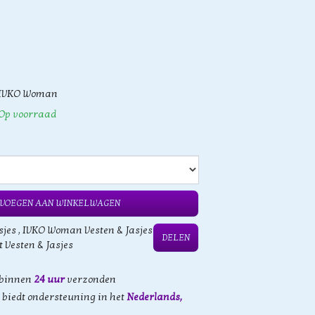
IVKO Woman
Op voorraad
VOEGEN AAN WINKELWAGEN
sjes
,
IVKO Woman Vesten & Jasjes
DELEN
t Vesten & Jasjes
 binnen
24 uur
verzonden
biedt ondersteuning in het
Nederlands,