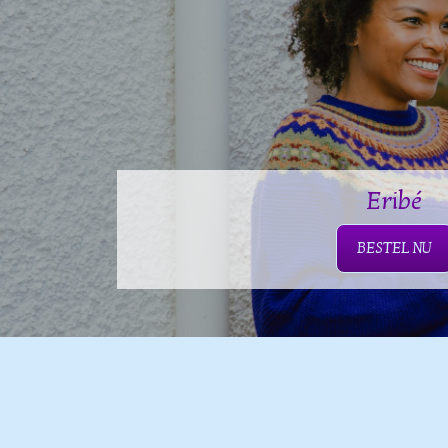
Eribé
BESTEL NU