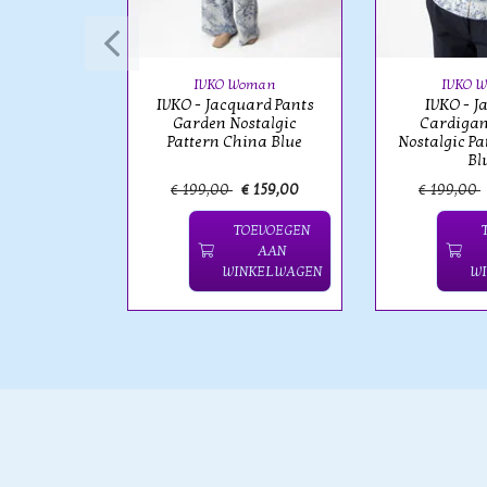
'O - Eloise
gan Short
th Stripes
IVKO Woman
IVKO 
IVKO - Jacquard Pants
IVKO - J
Garden Nostalgic
Cardigan
Pattern China Blue
Nostalgic Pa
Bl
€ 399,00
€ 199,00
€ 159,00
€ 199,00
OEVOEGEN
TOEVOEGEN
AAN
AAN
NKELWAGEN
WINKELWAGEN
W