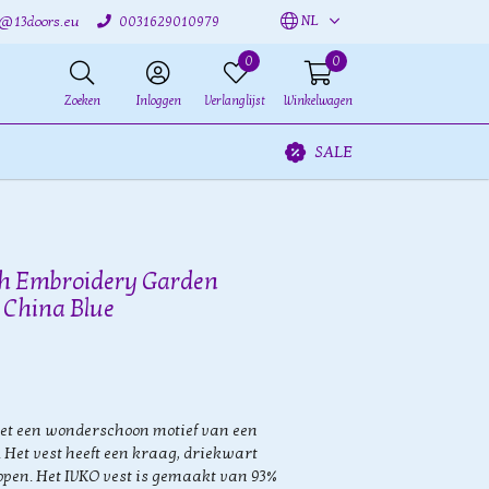
NL
o@13doors.eu
0031629010979
0
0
Zoeken
Inloggen
Verlanglijst
Winkelwagen
SALE
th Embroidery Garden
n China Blue
et een wonderschoon motief van een
 Het vest heeft een kraag, driekwart
pen. Het IVKO vest is gemaakt van 93%