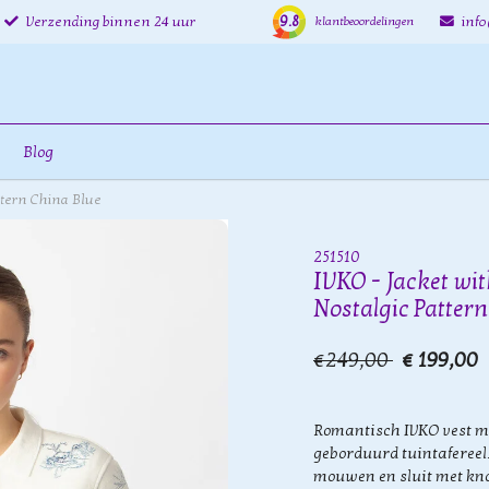
9.8
Verzending binnen 24 uur
inf
klantbeoordelingen
Blog
ttern China Blue
251510
IVKO - Jacket wi
Nostalgic Patter
€249,00
€ 199,00
Romantisch IVKO vest m
geborduurd tuintafereel.
mouwen en sluit met kno