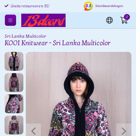
9.8
Gratis retourneren EU
Verzending binnen 24 uur
Grat
klantbeoordelingen
0
Sri Lanka Multicolor
KOOI Knitwear - Sri Lanka Multicolor