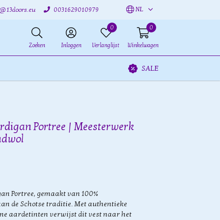
NL
o@13doors.eu
0031629010979
0
0
Zoeken
Inloggen
Verlanglijst
Winkelwagen
SALE
rdigan Portree | Meesterwerk
ndwol
gan Portree, gemaakt van 100%
aan de Schotse traditie. Met authentieke
 aardetinten verwijst dit vest naar het