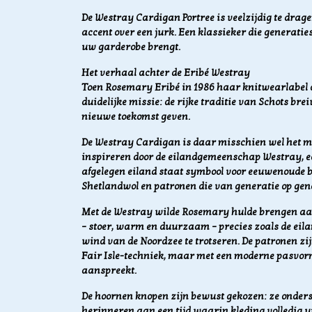
De Westray Cardigan Portree is veelzijdig te dragen
accent over een jurk. Een klassieker die generati
uw garderobe brengt.
Het verhaal achter de Eribé Westray
Toen Rosemary Eribé in 1986 haar knitwearlabel op
duidelijke missie: de rijke traditie van Schots br
nieuwe toekomst geven.
De Westray Cardigan is daar misschien wel het me
inspireren door de eilandgemeenschap Westray, ee
afgelegen eiland staat symbool voor eeuwenoude 
Shetlandwol en patronen die van generatie op ge
Met de Westray wilde Rosemary hulde brengen aan 
– stoer, warm en duurzaam – precies zoals de eil
wind van de Noordzee te trotseren. De patronen zij
Fair Isle-techniek, maar met een moderne pasvor
aanspreekt.
De hoornen knopen zijn bewust gekozen: ze onders
herinneren aan een tijd waarin kleding volledig 