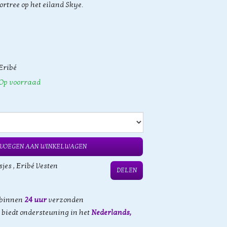
ortree op het eiland Skye.
Eribé
Op voorraad
VOEGEN AAN WINKELWAGEN
sjes
,
Eribé Vesten
DELEN
 binnen
24 uur
verzonden
biedt ondersteuning in het
Nederlands,