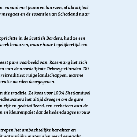
: casual met jeans en laarzen, of als stijlvol
es meegaat en de essentie van Schotland naar
richtte in de Scottish Borders, had ze een
eiwerk bewaren, maar haar tegelijkertijd een
est pure voorbeeld van. Rosemary liet zich
n van de noordelijkste Orkney-eilanden. Dit
breitradities: ruige landschappen, warme
neratie werden doorgegeven.
die traditie. Ze koos voor 100% Shetlandwol
andbewoners het altijd droegen om de gure
n rijk en gedetailleerd, een eerbetoon aan de
m en kleurenpalet dat de hedendaagse vrouw
trepen het ambachtelijke karakter en
uit natuurlijke materialen werd gemaakt.