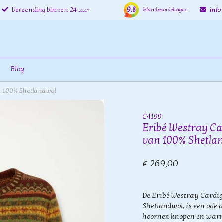
9.8
Verzending binnen 24 uur
inf
klantbeoordelingen
Blog
an 100% Shetlandwol
C4199
Eribé Westray Ca
van 100% Shetla
€ 269,00
De Eribé Westray Cardi
Shetlandwol, is een ode 
hoornen knopen en warme