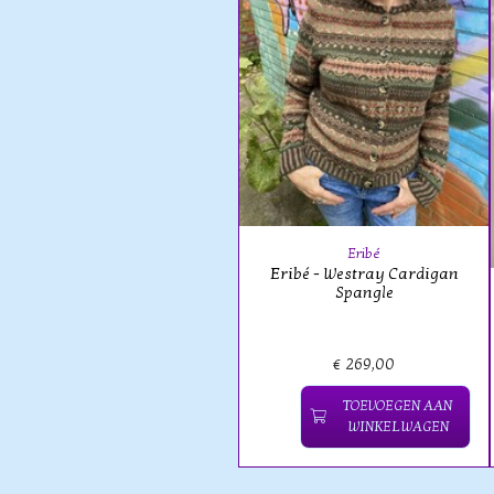
Eribé
Eribé - Westray Cardigan
Spangle
€ 269,00
TOEVOEGEN AAN
WINKELWAGEN