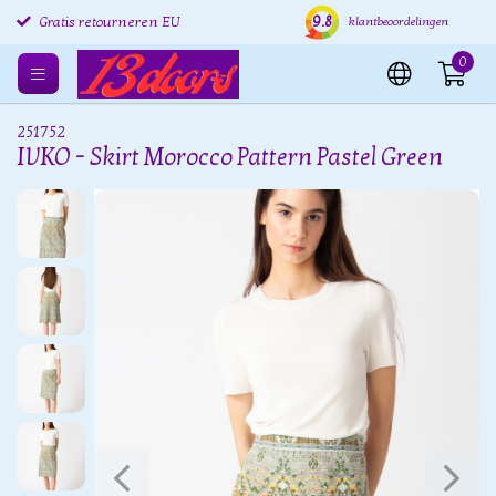
9.8
Gratis retourneren EU
Verzending binnen 24 uur
Grat
klantbeoordelingen
0
251752
IVKO - Skirt Morocco Pattern Pastel Green