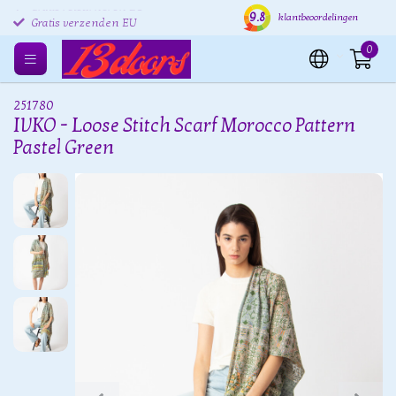
9.8
Gratis retourneren EU
Verzending binnen 24 uur
Grat
klantbeoordelingen
Gratis verzenden EU
0
251780
IVKO - Loose Stitch Scarf Morocco Pattern
Pastel Green