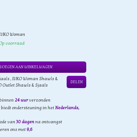
IVKO Woman
Op voorraad
VOEGEN AAN WINKELWAGEN
jaals
,
IVKO Woman Shawls &
DELEN
O Outlet Shawls & Sjaals
 binnen
24 uur
verzonden
biedt ondersteuning in het
Nederlands,
iode van
30 dagen
na ontvangst
eren ons met
9,6