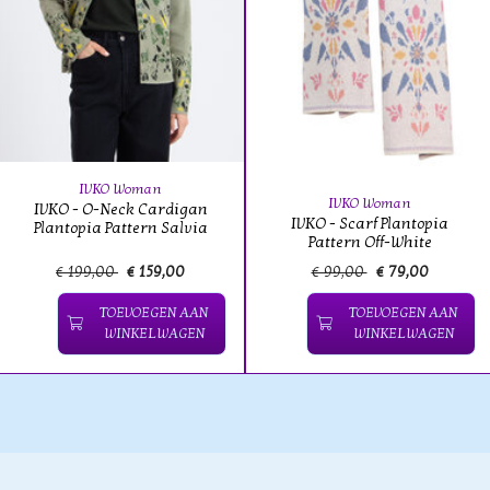
IVKO Woman
IVKO Woman
IVKO - O-Neck Cardigan
IVKO - Scarf Plantopia
Plantopia Pattern Salvia
Pattern Off-White
€ 199,00
€ 159,00
€ 99,00
€ 79,00
TOEVOEGEN AAN
TOEVOEGEN AAN
WINKELWAGEN
WINKELWAGEN