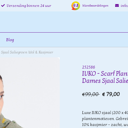
9.8
Verzending binnen 24 uur
inf
klantbeoordelingen
Blog
 Sjaal Saliegroen Wol & Kasjmier
252586
IVKO - Scarf Plan
Dames Sjaal Sali
€99,00
€ 79,00
Luxe IVKO sjaal (200 x 4
plantenmotieven. Gebrei
10% kasjmier – zacht, wa