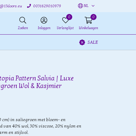
NL
o@13doors.eu
0031629010979
0
0
Zoeken
Inloggen
Verlanglijst
Winkelwagen
SALE
topia Pattern Salvia | Luxe
egroen Wol & Kasjmier
0 cm) in saliegroen met bloem- en
d van 40% wol, 30% viscose, 20% nylon en
rm en stijlvol.