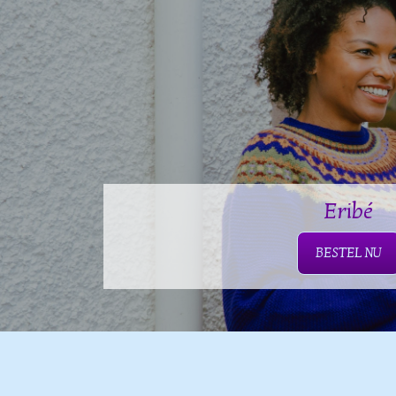
Eribé
BESTEL NU