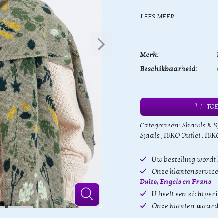
LEES MEER
Merk:
Beschikbaarheid:
TOE
Categorieën:
Shawls & S
Sjaals
,
IVKO Outlet
,
IVK
Uw bestelling wordt
Onze klantenservice 
Duits, Engels en Frans
U heeft een zichtper
Onze klanten waard