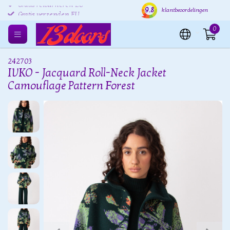
9.8
Gratis retourneren EU
Verzending binnen 24 uur
Grat
klantbeoordelingen
0
242703
IVKO - Jacquard Roll-Neck Jacket
Camouflage Pattern Forest