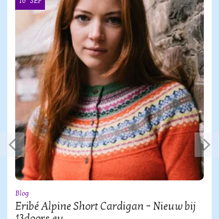
16
SEP
Blog
Eribé Alpine Short Cardigan – Nieuw bij
13doors.eu