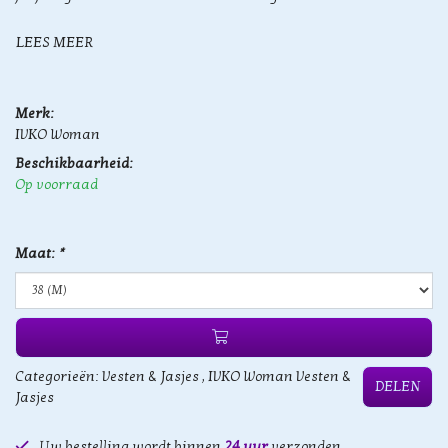
LEES MEER
Merk:
IVKO Woman
Beschikbaarheid:
Op voorraad
Maat:
*
Categorieën:
Vesten & Jasjes
,
IVKO Woman Vesten &
DELEN
Jasjes
Uw bestelling wordt binnen
24 uur
verzonden