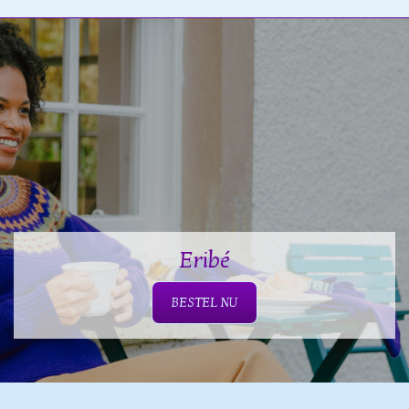
Eribé
BESTEL NU