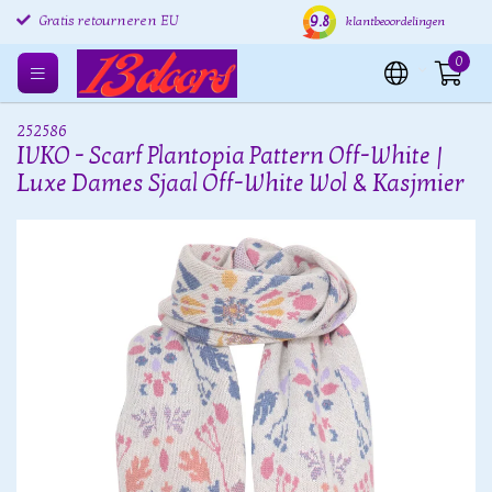
9.8
Gratis retourneren EU
Verzending binnen 24 uur
Grat
klantbeoordelingen
0
252586
IVKO - Scarf Plantopia Pattern Off-White |
Luxe Dames Sjaal Off-White Wol & Kasjmier