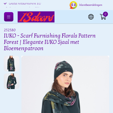
9.8
Gratis retourneren EU
Verzending binnen 24 uur
Grat
klantbeoordelingen
0
252580
IVKO - Scarf Furnishing Florals Pattern
Forest | Elegante IVKO Sjaal met
Bloemenpatroon