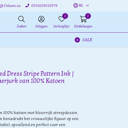
NL
o@13doors.eu
0031629010979
0
0
Zoeken
Inloggen
Verlanglijst
Winkelwagen
SALE
d Dress Stripe Pattern Ink |
merjurk van 100% Katoen
 100% katoen met kleurrijk streepdessin.
 benadrukt het vrouwelijke figuur op een
abel, opvallend en perfect voor een