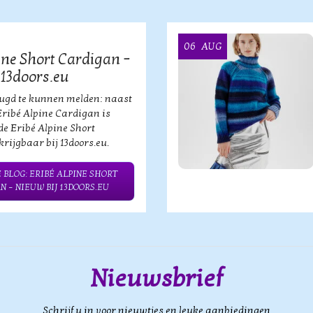
06
AUG
ine Short Cardigan –
 13doors.eu
eugd te kunnen melden: naast
Eribé Alpine Cardigan is
de Eribé Alpine Short
rijgbaar bij 13doors.eu.
 BLOG: ERIBÉ ALPINE SHORT
N – NIEUW BIJ 13DOORS.EU
Nieuwsbrief
Schrijf u in voor nieuwtjes en leuke aanbiedingen