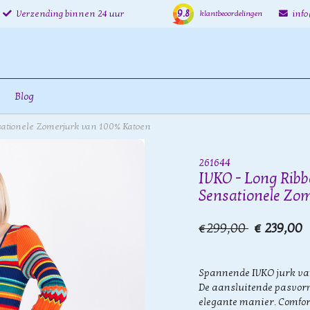
9.8
Verzending binnen 24 uur
inf
klantbeoordelingen
Blog
nsationele Zomerjurk van 100% Katoen
261644
IVKO - Long Ribbe
Sensationele Zo
€299,00
€ 239,00
Spannende IVKO jurk van
De aansluitende pasvorm
elegante manier. Comfort