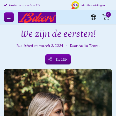
Gratis retourneren EU
9.8
Verzending binnen 24 uur
Grat
klantbeoordelingen
Gratis verzenden EU
0
We zijn de eersten!
Published on march 2, 2024
•
Door Anita Troost
DELEN