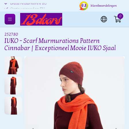
9.8
Gratis retourneren EU
Verzending binnen 24 uur
Grat
klantbeoordelingen
0
252780
IVKO - Scarf Murmurations Pattern
Cinnabar | Exceptioneel Mooie IVKO Sjaal