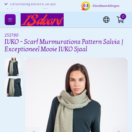
9.8
Verzending binnen 24 uur
Gratis verzenden EU
Grat
klantbeoordelingen
0
252780
IVKO - Scarf Murmurations Pattern Salvia |
Exceptioneel Mooie IVKO Sjaal