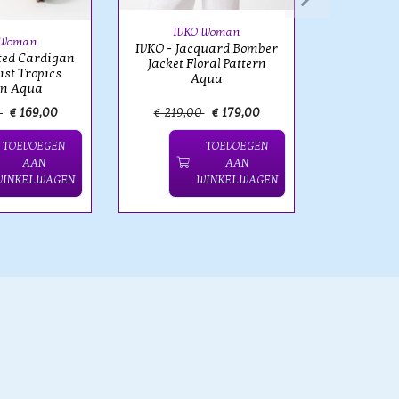
IVKO Woman
 Woman
IVKO - Jacquard Bomber
tted Cardigan
Jacket Floral Pattern
st Tropics
Aqua
rn Aqua
0
€ 169,00
€ 219,00
€ 179,00
€ 129,
TOEVOEGEN
TOEVOEGEN
AAN
AAN
WINKELWAGEN
WINKELWAGEN