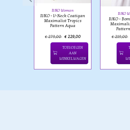
 Aqua
IVKO Woman
IVKO 
IVKO - V-Neck Coatigan
IVKO - Bom
Maximalist Tropics
Maximalis
Pattern Aqua
Patter
€ 99,00
€ 279,00
€ 229,00
€ 219,00
OEVOEGEN
TOEVOEGEN
AAN
AAN
NKELWAGEN
WINKELWAGEN
W