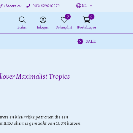
NL
o@13doors.eu
0031629010979
0
0
Zoeken
Inloggen
Verlanglijst
Winkelwagen
SALE
llover Maximalist Tropics
rote en kleurrijke patronen die een
et IVKO shirt is gemaakt van 100% katoen.