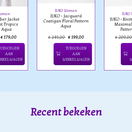
IVKO Woman
Woman
IVKO
IVKO - Jacquard
ber Jacket
IVKO - Kni
Coatigan Floral Pattern
t Tropics
Maximali
Aqua
n Aqua
Patte
€ 179,00
€ 249,00
€ 199,00
€ 209,0
TOEVOEGEN
TOEVOEGEN
AAN
AAN
INKELWAGEN
WINKELWAGEN
Recent bekeken