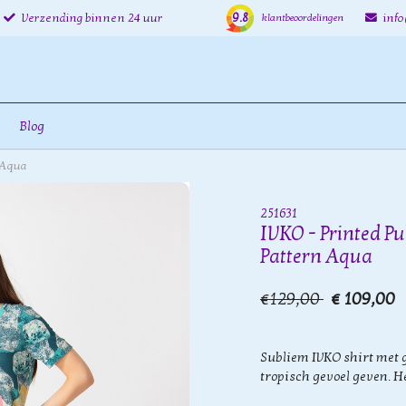
9.8
Verzending binnen 24 uur
inf
klantbeoordelingen
Blog
n Aqua
251631
IVKO - Printed Pu
Pattern Aqua
€129,00
€ 109,00
Subliem IVKO shirt met g
tropisch gevoel geven. H