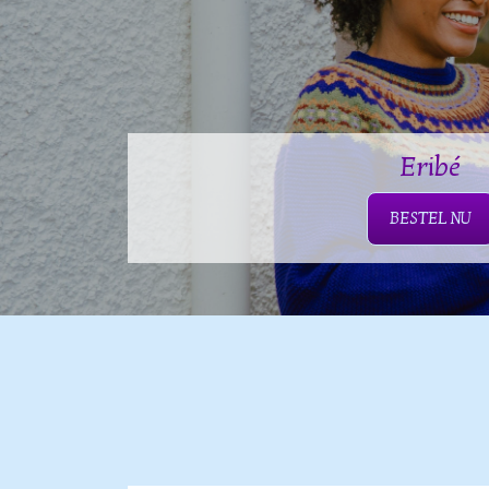
Eribé
BESTEL NU