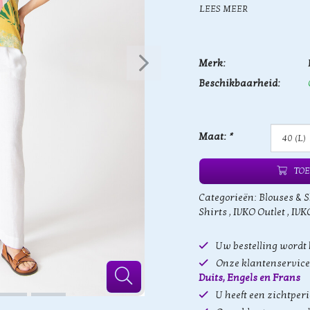
LEES MEER
Merk:
Beschikbaarheid:
Maat:
*
TOE
Categorieën:
Blouses & S
Shirts
,
IVKO Outlet
,
IVKO
Uw bestelling wordt
Onze klantenservice 
Duits, Engels en Frans
U heeft een zichtper