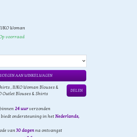
IVKO Woman
Op voorraad
VOEGEN AAN WINKELWAGEN
hirts
,
IVKO Woman Blouses &
DELEN
 Outlet Blouses & Shirts
 binnen
24 uur
verzonden
biedt ondersteuning in het
Nederlands,
iode van
30 dagen
na ontvangst