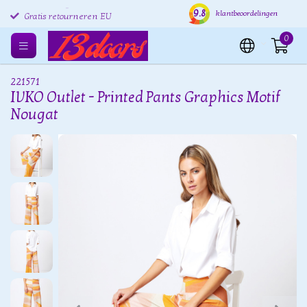
9.8
Verzending binnen 24 uur
Gratis verzenden EU
Grat
klantbeoordelingen
Gratis retourneren EU
0
221571
IVKO Outlet - Printed Pants Graphics Motif
Nougat