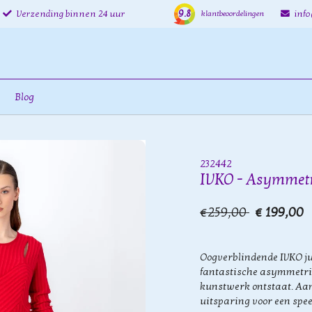
9.8
Verzending binnen 24 uur
inf
klantbeoordelingen
Blog
232442
IVKO - Asymmetr
€259,00
€ 199,00
Oogverblindende IVKO ju
fantastische asymmetri
kunstwerk ontstaat. Aan 
uitsparing voor een speel