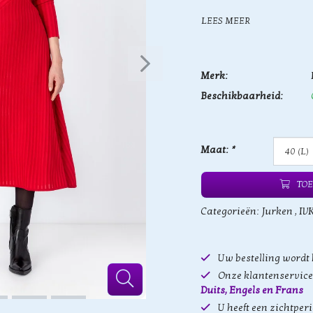
LEES MEER
Merk:
Beschikbaarheid:
Maat:
*
TOE
Categorieën:
Jurken
,
IV
Uw bestelling wordt
Onze klantenservice 
Duits, Engels en Frans
U heeft een zichtper