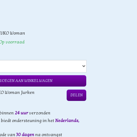
IVKO Woman
Op voorraad
VOEGEN AAN WINKELWAGEN
KO Woman Jurken
DELEN
 binnen
24 uur
verzonden
biedt ondersteuning in het
Nederlands,
iode van
30 dagen
na ontvangst