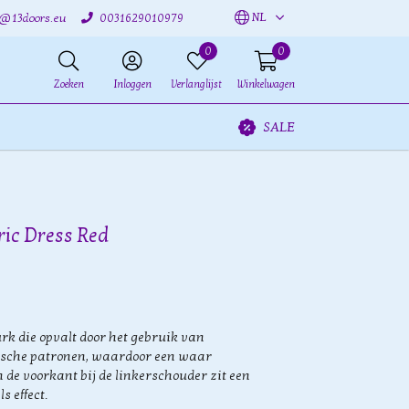
NL
o@13doors.eu
0031629010979
0
0
Zoeken
Inloggen
Verlanglijst
Winkelwagen
SALE
ic Dress Red
rk die opvalt door het gebruik van
sche patronen, waardoor een waar
de voorkant bij de linkerschouder zit een
s effect.