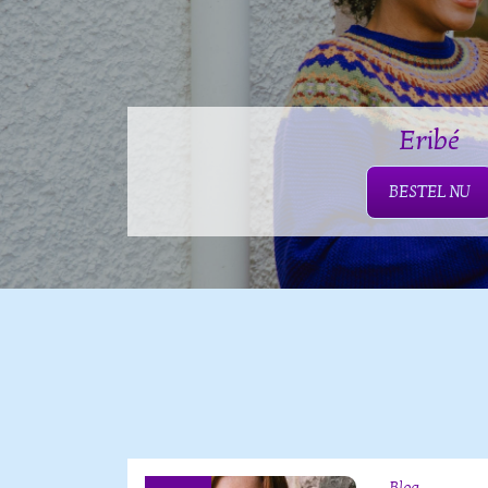
Eribé
BESTEL NU
Blog