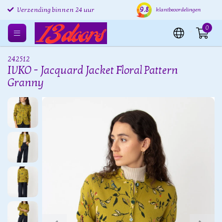
9.8
Verzending binnen 24 uur
Gratis verzenden EU
Grat
klantbeoordelingen
0
242512
IVKO - Jacquard Jacket Floral Pattern
Granny