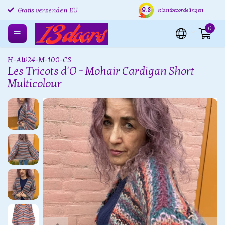
9.8
Gratis retourneren EU
Verzending binnen 24 uur
Grat
klantbeoordelingen
Gratis verzenden EU
0
H-AW24-M-100-CS
Les Tricots d'O - Mohair Cardigan Short
Multicolour