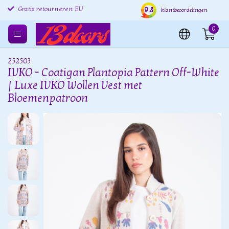
9.8
Gratis retourneren EU
Verzending binnen 24 uur
Grat
klantbeoordelingen
0
252503
IVKO - Coatigan Plantopia Pattern Off-White
| Luxe IVKO Wollen Vest met
Bloemenpatroon