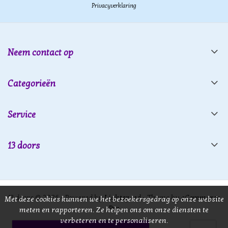
Privacyverklaring
Neem contact op
Categorieën
Service
13 doors
13 doors © 2026 - Powered by
Lightspeed
- Theme by
eCommerce
Met deze cookies kunnen we het bezoekersgedrag op onze website
Pro
meten en rapporteren. Ze helpen ons om onze diensten te
verbeteren en te personaliseren.