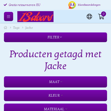
9.8
Gratis retourneren EU
Verzending binnen 24 uur
Grat
klantbeoordelingen
0
Tags
Jacke
FILTER
Producten getagd met
Jacke
MAAT
KLEUR
MATERIAAL