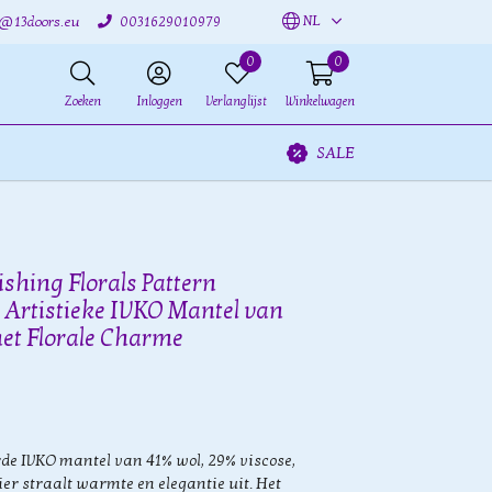
NL
o@13doors.eu
0031629010979
0
0
Zoeken
Inloggen
Verlanglijst
Winkelwagen
SALE
shing Florals Pattern
| Artistieke IVKO Mantel van
et Florale Charme
de IVKO mantel van 41% wol, 29% viscose,
er straalt warmte en elegantie uit. Het