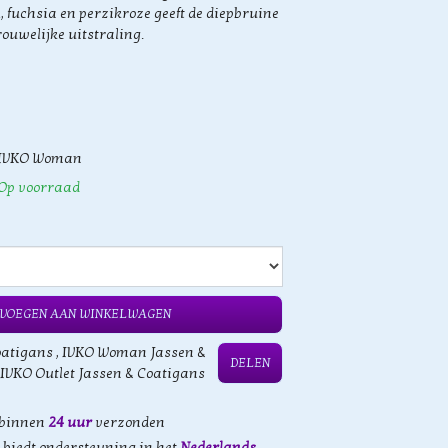
 fuchsia en perzikroze geeft de diepbruine
rouwelijke uitstraling.
IVKO Woman
Op voorraad
VOEGEN AAN WINKELWAGEN
oatigans
,
IVKO Woman Jassen &
DELEN
IVKO Outlet Jassen & Coatigans
 binnen
24 uur
verzonden
biedt ondersteuning in het
Nederlands,