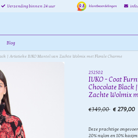
9.8
Verzending binnen 24 uur
inf
klantbeoordelingen
Blog
Black | Artistieke IVKO Mantel van Zachte Wolmix met Florale Charme
252502
IVKO - Coat Furni
Chocolate Black 
Zachte Wolmix m
€349,00
€ 279,00
Deze prachtige ongevoer
20% nylon en 10% kasjmi