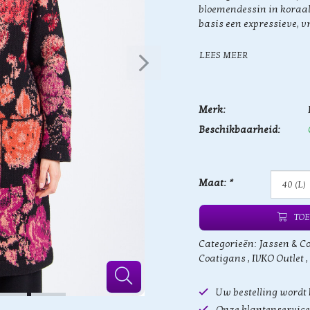
bloemendessin in koraal,
basis een expressieve, v
LEES MEER
Merk:
Beschikbaarheid:
Maat:
*
TOE
Categorieën:
Jassen & C
Coatigans
,
IVKO Outlet
,
Uw bestelling wordt
Onze klantenservice 