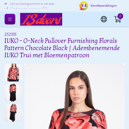
9.8
Verzending binnen 24 uur
Gratis verzenden EU
Grat
klantbeoordelingen
0
252533
IVKO - O-Neck Pullover Furnishing Florals
Pattern Chocolate Black | Adembenemende
IVKO Trui met Bloemenpatroon