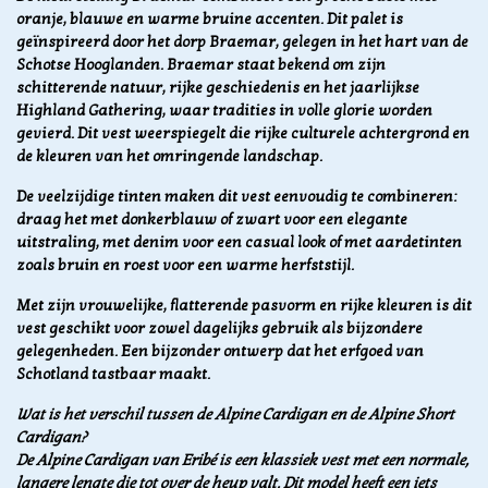
oranje, blauwe en warme bruine accenten. Dit palet is
geïnspireerd door het dorp Braemar, gelegen in het hart van de
Schotse Hooglanden. Braemar staat bekend om zijn
schitterende natuur, rijke geschiedenis en het jaarlijkse
Highland Gathering, waar tradities in volle glorie worden
gevierd. Dit vest weerspiegelt die rijke culturele achtergrond en
de kleuren van het omringende landschap.
De veelzijdige tinten maken dit vest eenvoudig te combineren:
draag het met donkerblauw of zwart voor een elegante
uitstraling, met denim voor een casual look of met aardetinten
zoals bruin en roest voor een warme herfststijl.
Met zijn vrouwelijke, flatterende pasvorm en rijke kleuren is dit
vest geschikt voor zowel dagelijks gebruik als bijzondere
gelegenheden. Een bijzonder ontwerp dat het erfgoed van
Schotland tastbaar maakt.
Wat is het verschil tussen de Alpine Cardigan en de Alpine Short
Cardigan?
De Alpine Cardigan van Eribé is een klassiek vest met een normale,
langere lengte die tot over de heup valt. Dit model heeft een iets